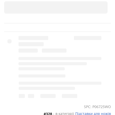
SPC: P06725WO
- в категорії
Підставки для ножів
#328