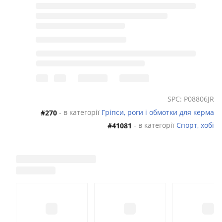
SPC: P08806JR
- в категорії
Гріпси, роги і обмотки для керма
#270
- в категорії
Спорт, хобі
#41081