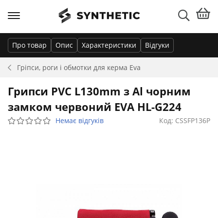
Про товар
Опис
Характеристики
Відгуки
Гріпси, роги і обмотки для керма
Eva
Грипси PVC L130mm з Al чорним
замком червоний EVA HL-G224
Немає відгуків
Код: CSSFP136P