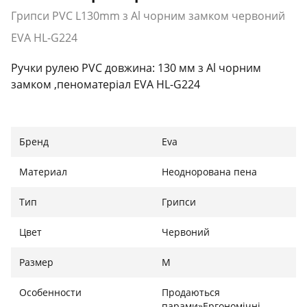
Грипси PVC L130mm з Al чорним замком червоний
EVA HL-G224
Ручки рулею PVC довжина: 130 мм з Al чорним
замком ,пеноматеріал EVA HL-G224
Бренд
Eva
Материал
Неоднорована пена
Тип
Грипси
Цвет
Червоний
Размер
М
Особенности
Продаються
парами»Ергономічні