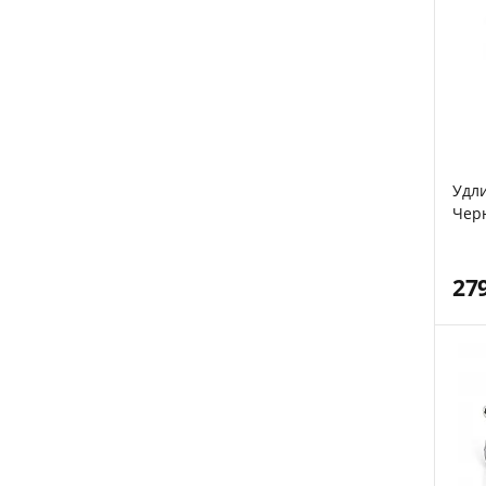
Удли
Чер
27