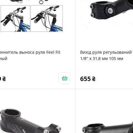
ннитель выноса руля Feel Fit
Вихід руля регульований 
ный
1/8" х 31,8 мм 105 мм
9
655