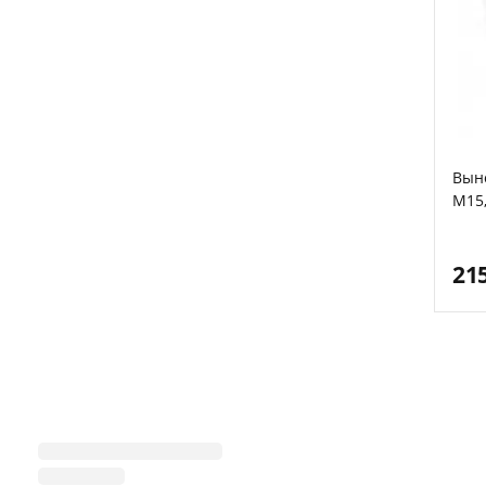
Выно
M15,
21