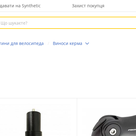
давати на Synthetic
Захист покупця
тини для велосипеда
Виноси керма