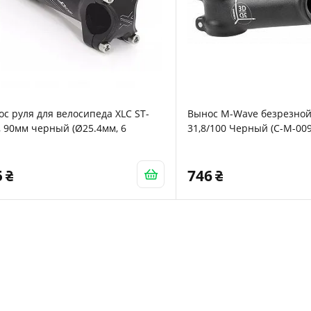
с руля для велосипеда XLC ST-
Вынос M-Wave безрезной 
 90мм черный (Ø25.4мм, 6
31,8/100 Черный (C-M-009
5
746