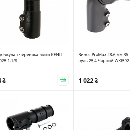
овжувач черевика вілки KENLI
Винос ProMax 28.6 мм 35-
025 1.1/8
руль 25,4 Чорний WKI592
4
1 022