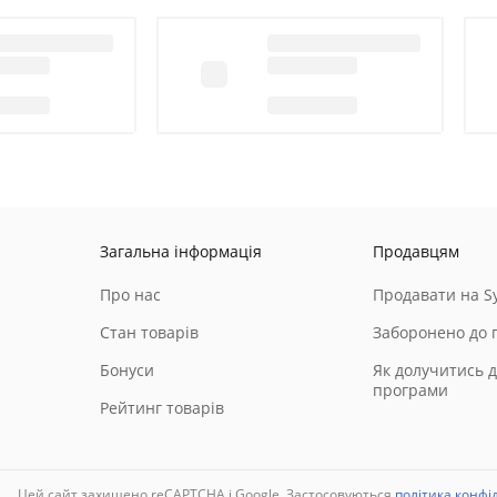
Загальна інформація
Продавцям
Про нас
Продавати на Sy
Стан товарів
Заборонено до 
Бонуси
Як долучитись д
програми
Рейтинг товарів
і
Цей сайт захищено reCAPTCHA і Google. Застосовуються
політика конфі