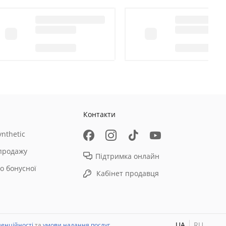
Контакти
nthetic
продажу
Підтримка онлайн
о бонусної
Кабінет продавця
UA
RU
денційності
та
умови надання послуг