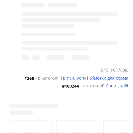
SPC: P01788JL
- в категорії
Гріпси, роги і обмотки для керма
#268
- в категорії
Спорт, хобі
#180244