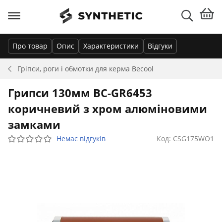
Про товар
Опис
Характеристики
Відгуки
Гріпси, роги і обмотки для керма
Becool
Грипси 130мм BC-GR6453
коричневий з хром алюміновими
замками
Немає відгуків
Код: CSG175WO1