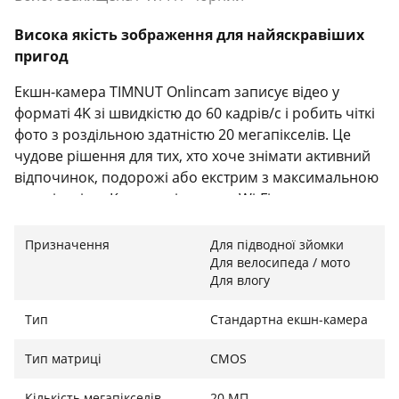
Висока якість зображення для найяскравіших
пригод
Екшн-камера TIMNUT Onlincam записує відео у
форматі 4K зі швидкістю до 60 кадрів/с і робить чіткі
фото з роздільною здатністю 20 мегапікселів. Це
чудове рішення для тих, хто хоче знімати активний
відпочинок, подорожі або екстрим з максимальною
деталізацією. Камера підтримує Wi-Fi, тож передача
матеріалів на смартфон чи планшет – швидка та
зручна.
Призначення
Для підводної зйомки
Для велосипеда / мото
Для влогу
Готова до підводних глибин
Тип
Стандартна екшн-камера
Захисний корпус дозволяє використовувати камеру
Тип матриці
CMOS
на глибині до 40 метрів, що робить її надійним
супутником для дайвінгу, каякінгу чи серфінгу. Ви
Кількість мегапікселів
20 МП