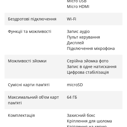
Micro USB
активного руху. Крім того, підтримка зовнішнього
Micro HDMI
мікрофона дає змогу записувати чіткий звук навіть у
Бездротові підключення
Wi-Fi
вітряну погоду або під час зйомок із відстані.
Функції та можливості
Запис аудіо
Пульт керування
Дисплей
Підключення мікрофона
Можливості зйомки
Серійна зйомка фото
Запис в одне натискання
Цифрова стабілізація
Сумісні карти пам'яті
microSD
Максимальний об'єм карт
64 ГБ
пам'яті
Комплектація
Захисний бокс
Кріплення для шолома
Кріплення на кермо