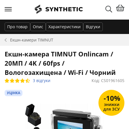
Про товар
Опис
Характеристики
Відгуки
Екшн-камери
TIMNUT
Екшн-камера TIMNUT Onlincam /
20МП / 4K / 60fps /
Вологозахищена / Wi-Fi / Чорний
3 відгуки
Код: CS01961605
УЦІНКА
-10%
знижки
для ЗСУ