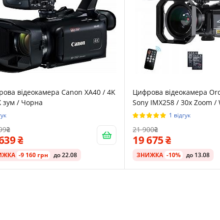
ова відеокамера Canon XA40 / 4K
Цифрова відеокамера Ord
X зум / Чорна
Sony IMX258 / 30x Zoom / W
Night Vision / Чорна
гук
1 відгук
99
21 900
 639
19 675
ИЖКА
-9 160 грн
до 22.08
ЗНИЖКА
-10%
до 13.08