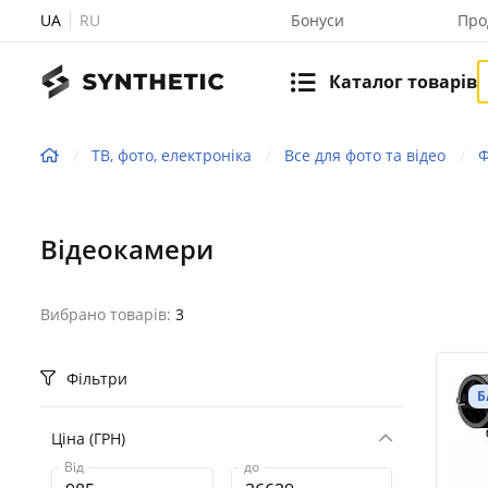
UA
RU
Бонуси
Про
Каталог товарів
ТВ, фото, електроніка
Все для фото та відео
Ф
Відеокамери
Вибрано товарів:
3
Фільтри
Б
Ціна (ГРН)
Від
до