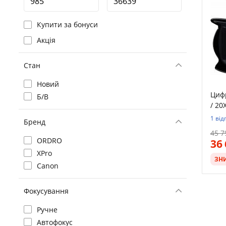
Купити за бонуси
Акція
Стан
Новий
Цифр
Б/В
/ 20
1 від
Бренд
45 7
ORDRO
36
XPro
ЗН
Canon
Фокусування
Ручне
Автофокус