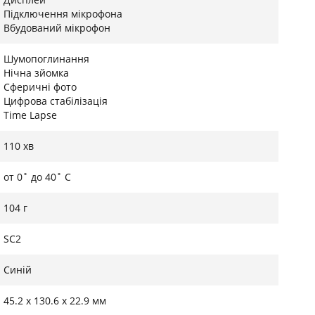
Підключення мікрофона
Вбудований мікрофон
Шумопоглинання
Нічна зйомка
Сферичні фото
иванням і Wi-Fi камера може залишатися постійно
Цифрова стабілізація
и в активний режим при запуску застосунка. Це
Time Lapse
ача відео та фото здійснюється швидше в 4 рази,
функцію "Анімоване фото", яка дозволяє
110 хв
зі звичайних фото смартфона — ідеально для
от 0˚ до 40˚ C
104 г
SC2
Синій
45.2 х 130.6 х 22.9 мм