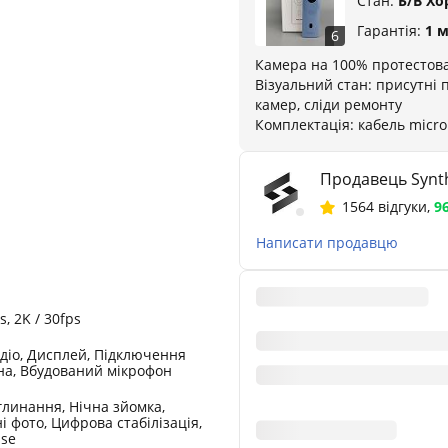
Стан:
Б/В Х
Гарантія:
1 
6
Камера на 100% протестов
Візуальний стан: присутні 
камер, сліди ремонту
Комплектація: кабель micro
Продавець Synth
1564 відгуки
,
9
Написати продавцю
s, 2K / 30fps
діо, Дисплей, Підключення
на, Вбудований мікрофон
линання, Нічна зйомка,
 фото, Цифрова стабілізація,
pse