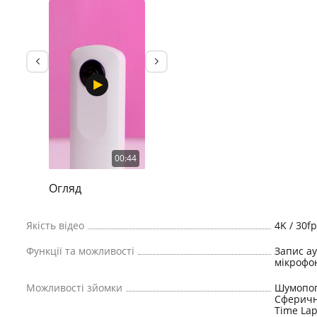
00:44
Огляд
Якість відео
4K / 30fp
Функції та можливості
Запис ау
мікрофо
Можливості зйомки
Шумопог
Сферичні
Time La