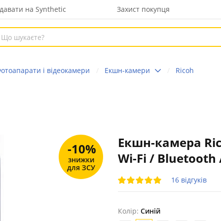
давати на Synthetic
Захист покупця
отоапарати і відеокамери
Екшн-камери
Ricoh
Екшн-камера Ricoh
-10%
Wi-Fi / Bluetooth
знижки
для ЗСУ
16 відгуків
Колір:
Синій