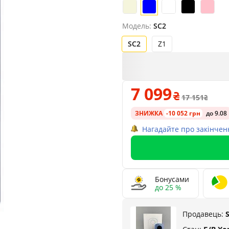
Модель:
SC2
SC2
Z1
7 099
17 151
ЗНИЖКА
-10 052 грн
до 9.08
Нагадайте про закінчен
Бонусами
до 25 %
Продавець: