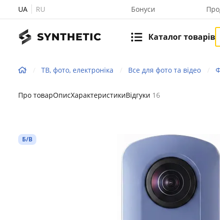
UA
RU
Бонуси
Про
Каталог товарів
ТВ, фото, електроніка
Все для фото та відео
Ф
Про товар
Опис
Характеристики
Відгуки
16
Б/В