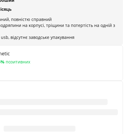
ороший
місяць
аний, повністю справний
подряпини на корпусі, тріщини та потертість на одній з
 usb, відсутнє заводське упакування
etic
6%
позитивних