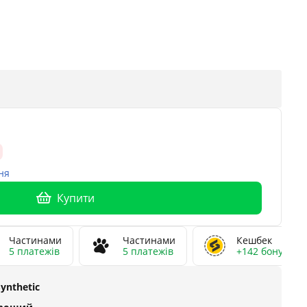
ня
Купити
Частинами
Частинами
Кешбек
5 платежів
5 платежів
+142 бонусів
Synthetic