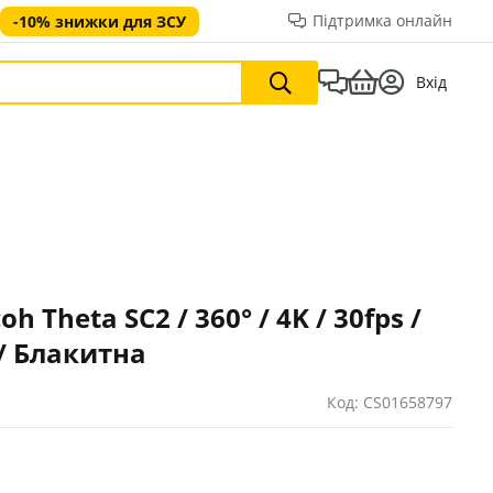
Підтримка онлайн
-10% знижки для ЗСУ
Вхід
 Theta SC2 / 360° / 4K / 30fps /
 / Блакитна
Код: CS01658797