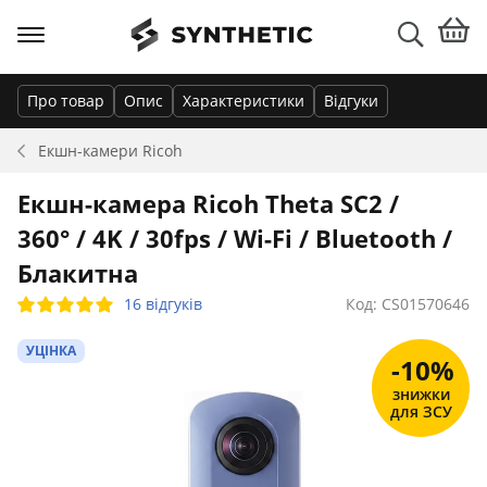
Про товар
Опис
Характеристики
Відгуки
Екшн-камери
Ricoh
Екшн-камера Ricoh Theta SC2 /
360° / 4K / 30fps / Wi-Fi / Bluetooth /
Блакитна
16 відгуків
Код: CS01570646
УЦІНКА
-10%
знижки
для ЗСУ