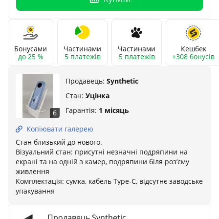
Бонусами
Частинами
Частинами
Кешбек
до 25 %
5 платежів
5 платежів
+308 бонусів
Продавець:
Synthetic
Стан:
Уцінка
Гарантія:
1 місяць
6
Копіювати галерею
Стан близький до нового.
Візуальний стан: присутні незначні подряпини на
екрані та на одній з камер, подряпини біля роз’єму
живлення
Комплектація: сумка, кабель Type-C, відсутнє заводське
упакування
Продавець Synthetic