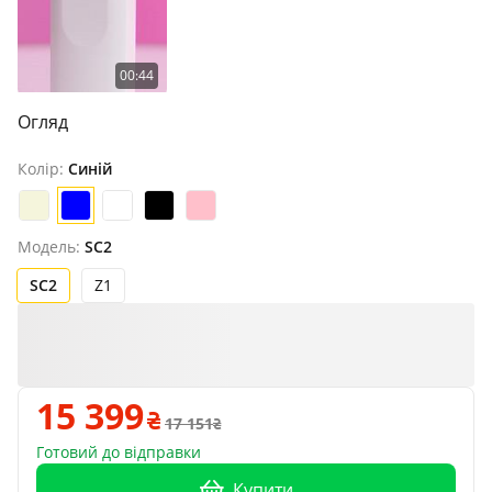
00:44
Огляд
Колір:
Синій
Модель:
SC2
SC2
Z1
15 399
17 151
Готовий до відправки
Купити