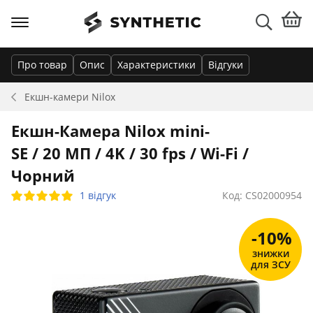
Про товар
Опис
Характеристики
Відгуки
Екшн-камери
Nilox
Екшн-Камера Nilox mini-
SE / 20 МП / 4K / 30 fps / Wi-Fi /
Чорний
1 відгук
Код: CS02000954
-10%
знижки
для ЗСУ