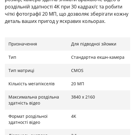
роздільній здатності 4K при 30 кадрах/с та робити
чіткі фотографії 20 МП, що дозволяє зберігати кожну
деталь ваших пригод у яскравих кольорах.
Призначення
Для підводної зйомки
Створена для пригод
Завдяки міцному корпусу та водонепроникному
Тип
Стандартна екшн-камера
захисту до 30 метрів, камера Nilox mini-SE підходить
Тип матриці
CMOS
для екстримальних умов — від гірських маршрутів
до підводного світу. Ви можете без страху
Кількість мегапікселів
20 МП
занурюватися у хвилі або брати її на лижну трасу —
вона готова до всього, як і ви.
Максимальна роздільна
3840 x 2160
здатність відео
Формат роздільної
4K
Миттєве підключення та зручність керування
здатності відео
Камера оснащена модулем Wi-Fi, що дозволяє легко