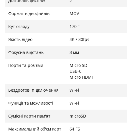
Діагональ дисплея
2 "
керувати зйомкою з вашого смартфона через
застосунок. Переглядайте відео в реальному часі,
Формат відеофайлів
MOV
передавайте файли миттєво та діліться своїми
пригодами в соціальних мережах прямо з місця
Кут огляду
170 °
події — жодних затримок чи зайвих дротів.
Якість відео
4K / 30fps
Фокусна відстань
3 мм
Комплект, готовий до зйомки
Nilox mini-SE постачається з набором кріплень, які
Порти та роз'єми
Micro SD
USB-C
дозволяють закріпити камеру на велосипеді, шоломі
Micro HDMI
або навіть автомобілі. Це робить її універсальним
рішенням для спорту, подорожей і повсякденного
Бездротові підключення
Wi-Fi
використання. Ви отримуєте все необхідне, щоб
знімати одразу з коробки.
Функції та можливості
Wi-Fi
Сумісні карти пам'яті
microSD
Максимальний об'єм карт
64 ГБ