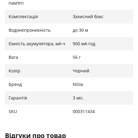
пам'яті
Комплектація
Захисний бокс
Водонепроникність
до 30 м
Ємність акумулятора, мА·ч
900 мА·год
Вага
56 г
Колір
Чорний
Бренд
Nilox
Гарантія
3 міс.
SKU
000311434
Відгуки про товар