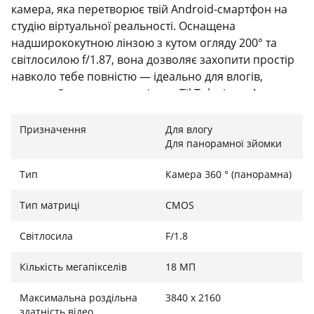
камера, яка перетворює твій Android-смартфон на
студію віртуальної реальності. Оснащена
надширококутною лінзою з кутом огляду 200° та
світлосилою f/1.87, вона дозволяє захопити простір
навколо тебе повністю — ідеально для влогів,
тревел-зйомки чи динамічних TikTok-відео. А
завдяки підтримці відео 4K (3840×1920) при 30
кадрах/с твої кадри будуть не лише широкими, а й
Призначення
Для влогу
надзвичайно чіткими.
Для панорамної зйомки
Тип
Камера 360 ° (панорамна)
Надійна стабілізація і гнучкість
Тип матриці
CMOS
Технологія SuperSteady з вбудованим інерційним
Світлосила
F/1.8
модулем (IMU) забезпечує плавну зйомку навіть у
русі — знімати екшн стало комфортніше без
Кількість мегапікселів
18 МП
стедікамів. Камера також підтримує запис у форматі
MP4 (H.264/HEVC), що забезпечує сумісність і
Максимальна роздільна
3840 x 2160
зручність для монтажу. Завдяки функції живого
здатність відео