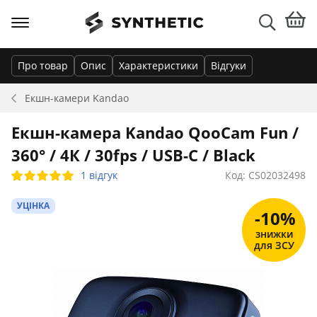
Про товар
Опис
Характеристики
Відгуки
Екшн-камери
Kandao
Екшн-камера Kandao QooCam Fun /
360° / 4К / 30fps / USB-C / Black
1 відгук
Код: CS02032498
УЦІНКА
-10%
знижки
для ЗСУ