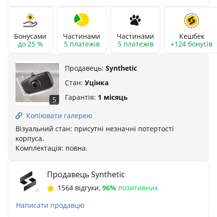
Бонусами
Частинами
Частинами
Кешбек
до 25 %
5 платежів
5 платежів
+124 бонусів
Продавець:
Synthetic
Стан:
Уцінка
Гарантія:
1 місяць
5
Копіювати галерею
Візуальний стан: присутні незначні потертості
корпуса.
Комплектація: повна.
Продавець Synthetic
1564 відгуки
,
96%
позитивних
Написати продавцю