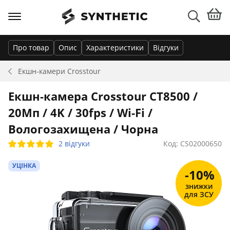
Про товар
Опис
Характеристики
Відгуки
Екшн-камери
Crosstour
Екшн-камера Crosstour CT8500 /
20Мп / 4K / 30fps / Wi-Fi /
Вологозахищена / Чорна
2 відгуки
Код: CS02000650
УЦІНКА
-10%
знижки
для ЗСУ