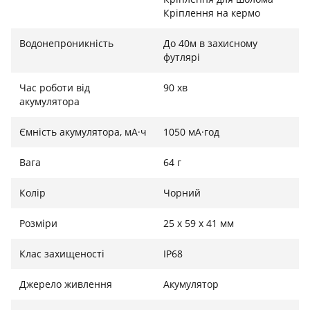
уповільнена зйомка і т. д., що дозволяє легко
Кріплення на кермо
знімати просунуті блокбастери.
Водонепроникність
До 40м в захисному
футлярі
Час роботи від
90 хв
акумулятора
Ємність акумулятора, мА·ч
1050 мА·год
Вага
64 г
Колір
Чорний
Розміри
25 x 59 x 41 мм
Клас захищеності
IP68
Джерело живлення
Акумулятор