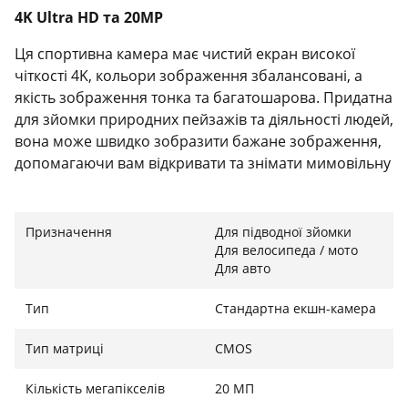
4K Ultra HD та 20MP
Ця спортивна камера має чистий екран високої
чіткості 4K, кольори зображення збалансовані, а
якість зображення тонка та багатошарова. Придатна
для зйомки природних пейзажів та діяльності людей,
вона може швидко зобразити бажане зображення,
допомагаючи вам відкривати та знімати мимовільну
красу життя.
Призначення
Для підводної зйомки
Для велосипеда / мото
Підводна камера на 40 м
Для авто
Міцний водонепроникний чохол захищає камеру,
Тип
Стандартна екшн-камера
яка допоможе вам пропливти під водою на 40 м,
скільки завгодно фотографувати підводний світ та
Тип матриці
CMOS
залишити приємні спогади. Він також може
захистити об'єктив камери від стирання піском та
Кількість мегапікселів
20 МП
гравієм, що робить його найкращим компаньйоном