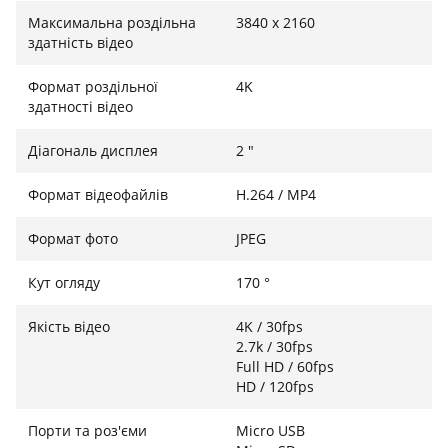
для камери.
Максимальна роздільна
3840 x 2160
здатність відео
Формат роздільної
4K
Wi-Fi
здатності відео
Завантажте програму «Live DV» на свій мобільний
Діагональ дисплея
2 "
телефон, потім підключіться до бездротової точки
доступу камери, ви можете керувати камерою в
Формат відеофайлів
H.264 / MP4
режимі реального часу на своєму мобільному
телефоні, а відео та фотографії після зйомки також
Формат фото
JPEG
можуть бути збережені та негайно поділилися на
соціальних платформах, щоб записати хвилювання у
Кут огляду
170 °
момент вашого життя.
Якість відео
4K / 30fps
2.7k / 30fps
Full HD / 60fps
Пульт дистанційного керування та акумулятор з
HD / 120fps
тривалим терміном служби
Порти та роз'єми
Micro USB