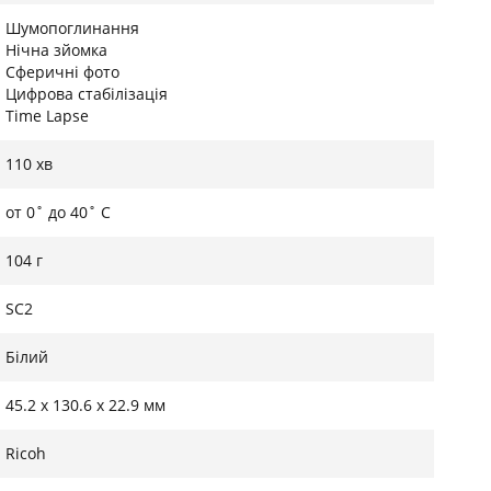
Шумопоглинання
Нічна зйомка
Сферичні фото
иванням і Wi-Fi камера може залишатися постійно
Цифрова стабілізація
и в активний режим при запуску застосунка. Це
Time Lapse
ача відео та фото здійснюється швидше в 4 рази,
функцію "Анімоване фото", яка дозволяє
110 хв
зі звичайних фото смартфона — ідеально для
от 0˚ до 40˚ C
104 г
SC2
Білий
45.2 х 130.6 х 22.9 мм
Ricoh