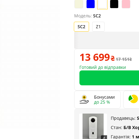
Модель:
SC2
SC2
Z1
13 699
17 151
Готовий до відправки
Бонусами
до 25 %
Продавець:
Стан:
Б/В Х
Гарантія:
1 
4