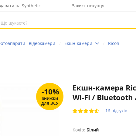
давати на Synthetic
Захист покупця
отоапарати і відеокамери
Екшн-камери
Ricoh
Екшн-камера Ricoh
-10%
Wi-Fi / Bluetooth 
знижки
для ЗСУ
16 відгуків
Колір:
Білий