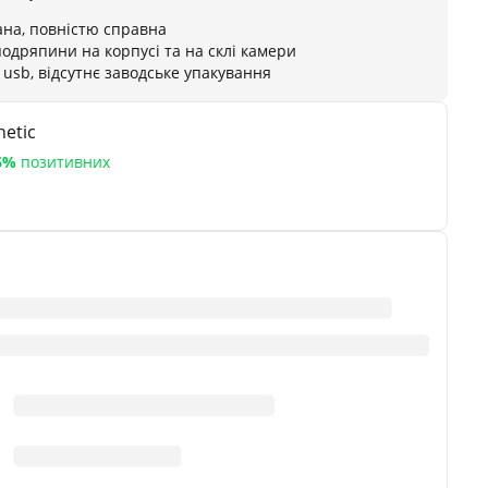
на, повністю справна
подряпини на корпусі та на склі камери
 usb, відсутнє заводське упакування
etic
6%
позитивних