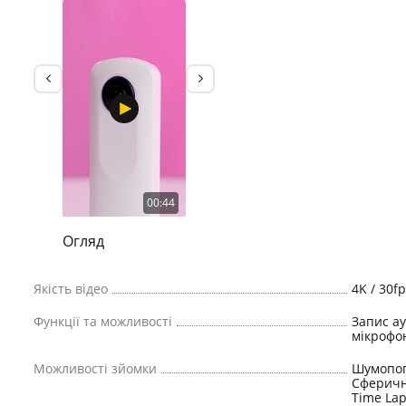
00:44
Огляд
Якість відео
4K / 30fp
Функції та можливості
Запис ау
мікрофо
Можливості зйомки
Шумопог
Сферичні
Time La