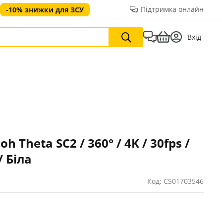
Підтримка онлайн
-10% знижки для ЗСУ
Вхід
 Theta SC2 / 360° / 4K / 30fps /
/ Біла
Код: CS01703546