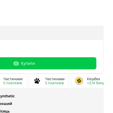
Купити
Частинами
Частинами
Кешбек
5 платежів
5 платежів
+274 бонусів
Synthetic
ороший
місяць