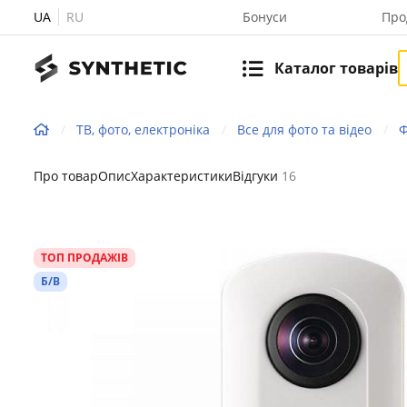
UA
RU
Бонуси
Про
Каталог товарів
ТВ, фото, електроніка
Все для фото та відео
Ф
Про товар
Опис
Характеристики
Відгуки
16
ТОП ПРОДАЖІВ
Б/В