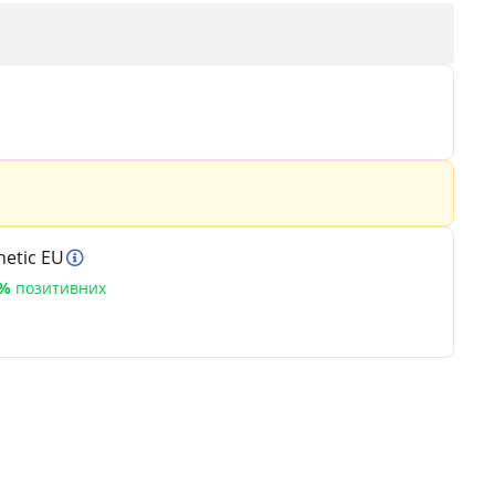
etic EU
5%
позитивних