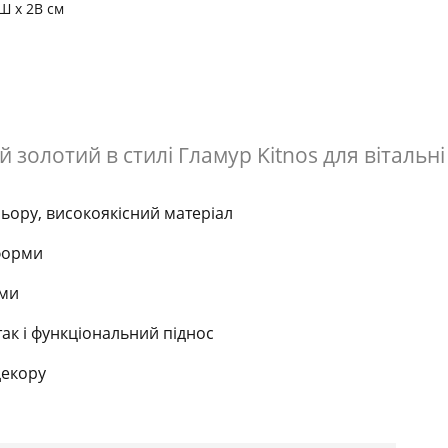
Ш x 2В см
золотий в стилі Гламур Kitnos для вітальні 
ьору, високоякісний матеріал
 форми
ами
ак і функціональний піднос
декору