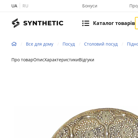
UA
RU
Бонуси
Про
Каталог товарів
Все для дому
Посуд
Столовий посуд
Підн
Про товар
Опис
Характеристики
Відгуки