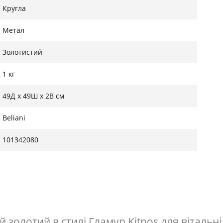
Кругла
Метал
Золотистий
1 кг
49Д x 49Ш x 2В см
Beliani
101342080
золотий в стилі Гламур Kitnos для вітальні 