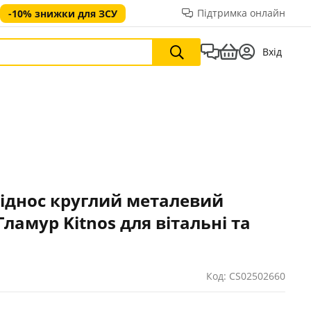
Підтримка онлайн
-10% знижки для ЗСУ
Вхід
іднос круглий металевий
Гламур Kitnos для вітальні та
Код: CS02502660