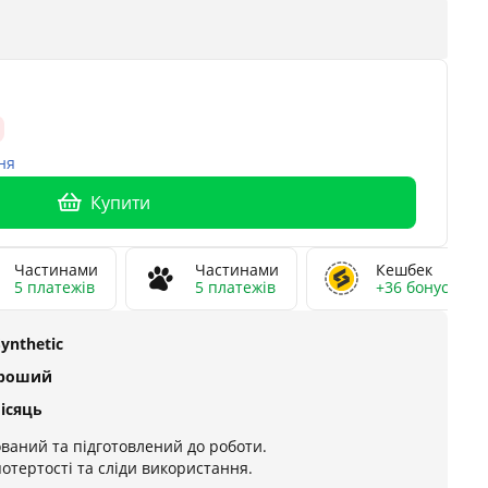
ня
Купити
Частинами
Частинами
Кешбек
5 платежів
5 платежів
+36 бонусів
Synthetic
ороший
місяць
ваний та підготовлений до роботи.
потертості та сліди використання.