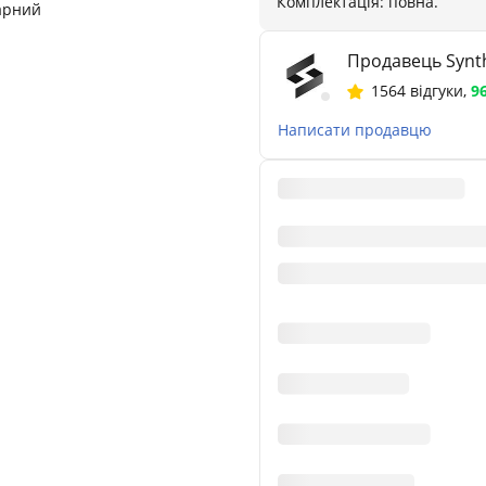
Комплектація: повна.
арний
Продавець Synth
1564 відгуки
,
9
Написати продавцю