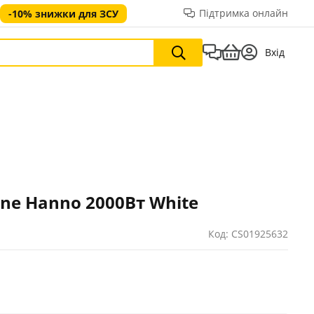
Підтримка онлайн
-10% знижки для ЗСУ
Вхід
ane Hanno 2000Вт White
Код: CS01925632