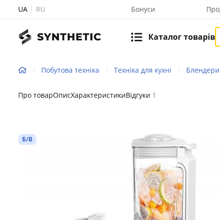
UA
RU
Бонуси
Про
Каталог товарів
Побутова техніка
Техніка для кухні
Блендери
Про товар
Опис
Характеристики
Відгуки
1
Б/В