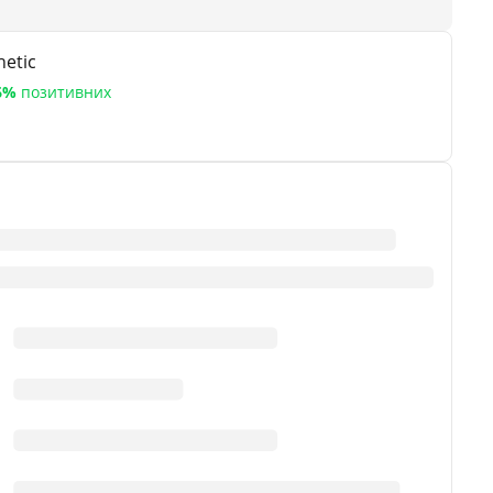
etic
6%
позитивних