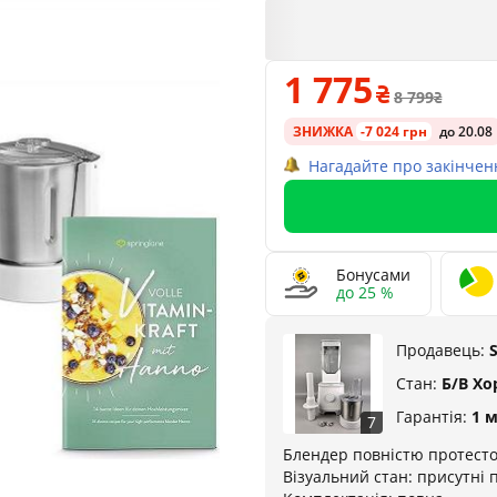
1 775
8 799
ЗНИЖКА
-7 024 грн
до 20.08
Нагадайте про закінчен
Бонусами
до 25 %
Продавець:
Стан:
Б/В Х
Гарантія:
1 
7
Блендер повністю протесто
Візуальний стан: присутні 