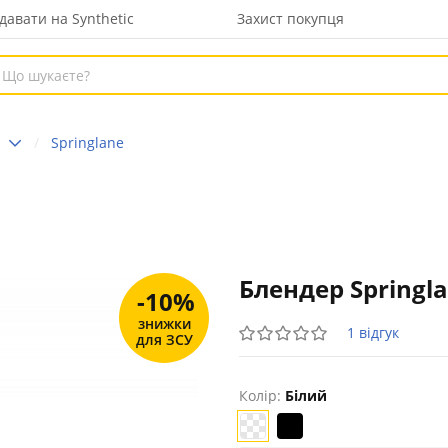
давати на Synthetic
Захист покупця
Springlane
Блендер Springl
-10%
знижки
1 відгук
для ЗСУ
Колір:
Білий