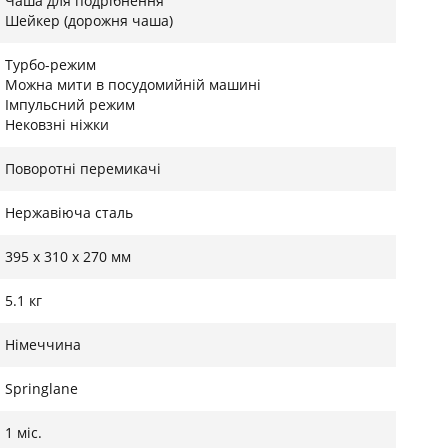
Чаша для подрібнення
езалежно від завдання, він завжди забезпечує
Шейкер (дорожня чаша)
Турбо-режим
Можна мити в посудомийній машині
Імпульсний режим
Нековзні ніжки
захисту від перегріву, що запобігає
Поворотні перемикачі
арантує стабільну продуктивність та довговічність
блять цей блендер безпечним, ефективним і
Нержавіюча сталь
395 х 310 х 270 мм
5.1 кг
Німеччина
Springlane
1 міс.