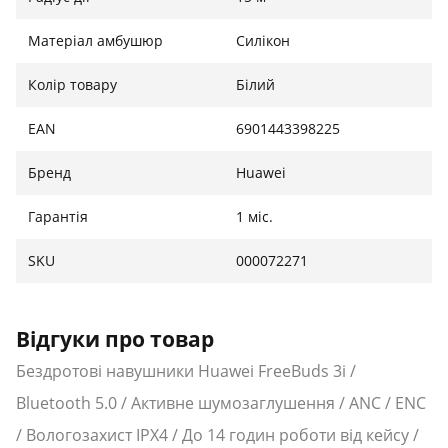
ви знову надягаєте їх. HUAWEI FreeBuds 3i
Матеріал амбушюр
Силікон
синхронізуються з кожним вашим рухом.
Заповніть ваш день музикою.
Одного повного
Колір товару
Білий
заряду акумулятора достатньо для 3.5 годин роботи
EAN
6901443398225
в режимі відтворення аудіо. Зарядний чохол
забезпечує до 14.5 години роботи батареї, що
Бренд
Huawei
дозволить вам насолоджуватися музикою весь день.
Гарантія
1 міс.
SKU
000072271
Відгуки про товар
Бездротові навушники Huawei FreeBuds 3i /
Bluetooth 5.0 / Активне шумозаглушення / ANC / ENC
/ Вологозахист IPX4 / До 14 годин роботи від кейсу /