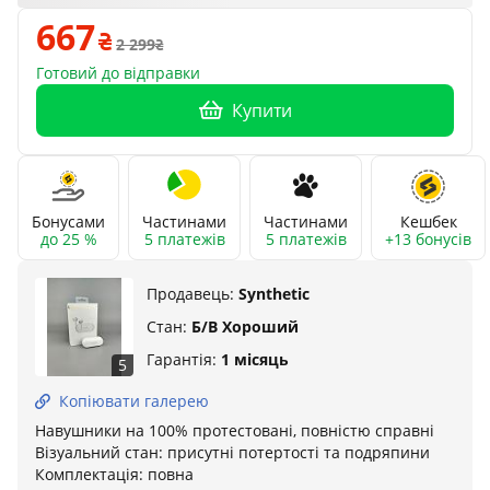
667
2 299
Готовий до відправки
Купити
Бонусами
Частинами
Частинами
Кешбек
до 25 %
5 платежів
5 платежів
+13 бонусів
Продавець:
Synthetic
Стан:
Б/В Хороший
Гарантія:
1 місяць
5
Копіювати галерею
Навушники на 100% протестовані, повністю справні
Візуальний стан: присутні потертості та подряпини
Комплектація: повна