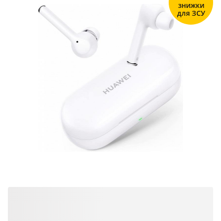
знижки
для ЗСУ