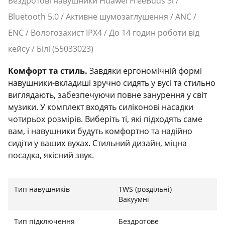
Бездротові навушники Huawei FreeBuds 3i /
Bluetooth 5.0 / Активне шумозаглушення / ANC /
ENC / Вологозахист IPX4 / До 14 годин роботи від
кейсу / Білі (55033023)
Комфорт та стиль.
Завдяки ергономічній формі
навушники-вкладиші зручно сидять у вусі та стильно
виглядають, забезпечуючи повне занурення у світ
музики. У комплект входять силіконові насадки
чотирьох розмірів. Виберіть ті, які підходять саме
вам, і навушники будуть комфортно та надійно
сидіти у ваших вухах. Стильний дизайн, міцна
посадка, якісний звук.
Ефективна система шумозаглушення.
Зовнішній
мікрофон розпізнає і активно пригнічує шум фону, а
Тип навушників
TWS (роздільні)
внутрішній мікрофон захоплює і пригнічує сторонні
Вакуумні
звуки всередині вуха. HUAWEI FreeBuds 3i
Тип підключення
Бездротове
забезпечують ефективне шумозаглушення для