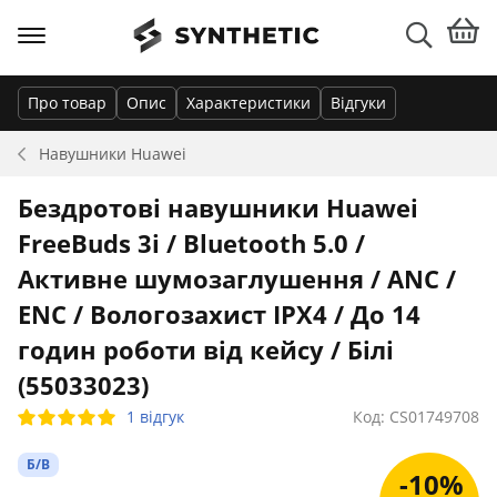
Про товар
Опис
Характеристики
Відгуки
Навушники
Huawei
Бездротові навушники Huawei
FreeBuds 3i / Bluetooth 5.0 /
Активне шумозаглушення / ANC /
ENC / Вологозахист IPX4 / До 14
годин роботи від кейсу / Білі
(55033023)
1 відгук
Код: CS01749708
Б/В
-10%