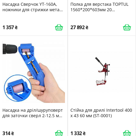
Насадка Сверчок YT-160A,
Полка для верстака TOPTUL
ножники для стрижки металу
1560*200*603мм 20
на дріл шуруповерт
держателей TAAD1602
211204206
1 357
27 892
Насадка на дріл/шуруповерт
Стійка для дрилі Intertool 400
для заточки сверл 2-12.5 мм
х 43 60 мм (ST-0001)
211204207
314
1 332