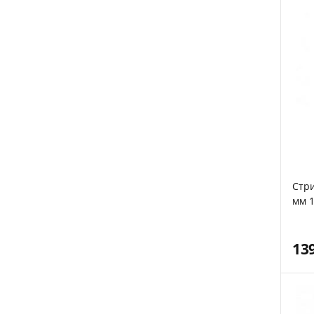
Стр
мм 1
13