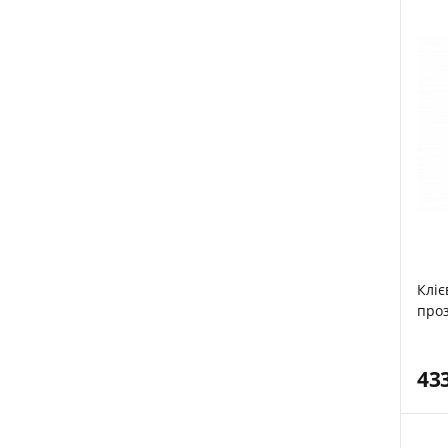
Кліє
проз
43