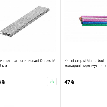
и гартовані оцинковані Dnipro-M
Клієві стержі Mastertool - 
5 мм
кольорові перламутрові (1
0160)
8
47