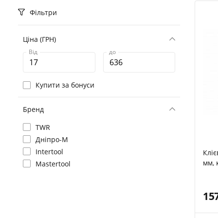
Фільтри
Ціна (ГРН)
Від
до
Купити за бонуси
Бренд
TWR
Дніпро-М
Intertool
Кліє
мм, 
Mastertool
15