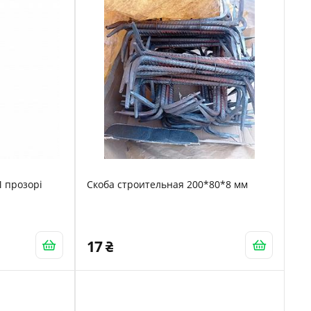
M прозорі
Скоба строительная 200*80*8 мм
17