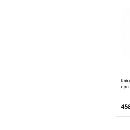
Кліє
проз
45