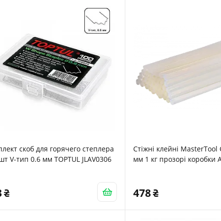
лект скоб для горячего степлера
Стіжні клейні MasterTool
шт V-тип 0.6 мм TOPTUL JLAV0306
мм 1 кг прозорі коробки A
3
478