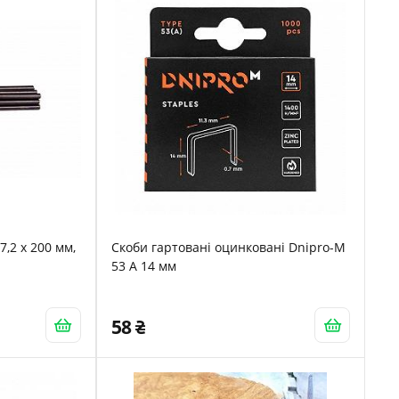
7,2 x 200 мм,
Скоби гартовані оцинковані Dnipro-M
53 А 14 мм
58