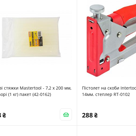
ві стяжки Mastertool - 7,2 x 200 мм,
Пістолет на скоби Intertoo
орі (1 кг) пакет (42-0162)
14мм. степлер RT-0102
3
288