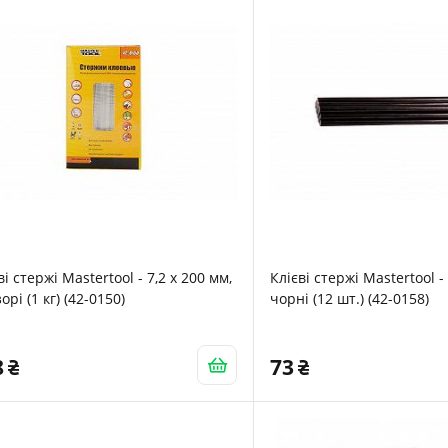
ві стержі Mastertool - 7,2 х 200 мм,
Клієві стержі Mastertool - 
орі (1 кг) (42-0150)
чорні (12 шт.) (42-0158)
8
73