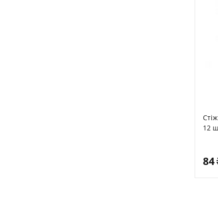
Стіж
12 ш
84