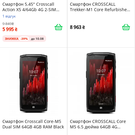
Смартфон 5.45" Crosscall
Смартфон CROSSCALL
Action X5 4/64Gb 4G 2-SIM
Trekker-M1 Core Refurbished
NFC 48/13Мп 8 ядер Android
Class A Unlocked 4G 4.5" 16GB
1 відгук
12 Black
Mono Micro SIM Black/Red
9 849
8 963
5 995
ЗНИЖКА
-39%
до 10.08
Смартфон Crosscall Core-M5
Смартфон CROSSCALL Core
Dual SIM 64GB 4GB RAM Black
M5 6.5 дюйма 64GB 4G
Android 13 MP Dual Nano SIM