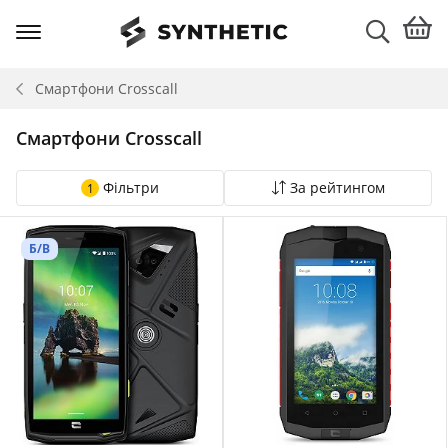
Смартфони
Crosscall
Смартфони Crosscall
Фільтри
За рейтингом
1
Б/В