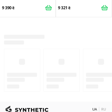
Black
9 390
9 321
UA
RU