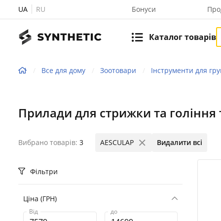
UA
RU
Бонуси
Про
Каталог товарів
Все для дому
Зоотовари
Інструменти для гру
Прилади для стрижки та гоління
Вибрано товарів:
3
AESCULAP
Видалити всі
Фільтри
Ціна (ГРН)
Від
до