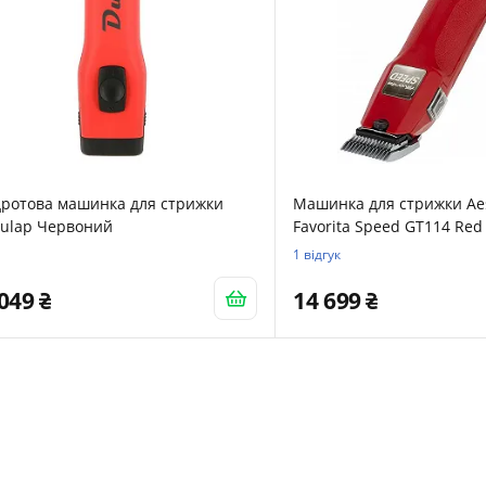
дротова машинка для стрижки
Машинка для стрижки Ae
culap Червоний
Favorita Speed GT114 Red
1 відгук
 049
14 699