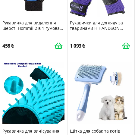
Рукавичка для видалення
Рукавички для догляду за
шерсті Hommii 2 в 1 гумова
тваринами H HANDSON
синя
Mono Purple Small
458
1 093
Рукавичка для вичісування
Щітка для собак та котів