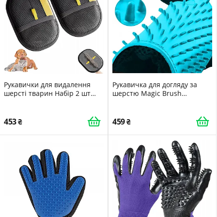
Рукавички для видалення
Рукавичка для догляду за
шерсті тварин Набір 2 шт
шерстю Magic Brush
Двосторонні Універсальні
Premium для правої руки
блакитна
453
459