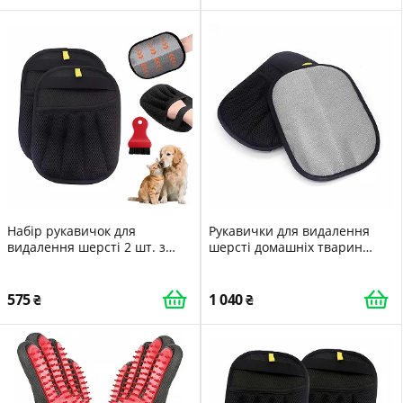
Набір рукавичок для
Рукавички для видалення
видалення шерсті 2 шт. з
шерсті домашніх тварин
щіткою електростатичні
Двосторонні Антистатичні
Багаторазові 2 шт. Black
575
1 040