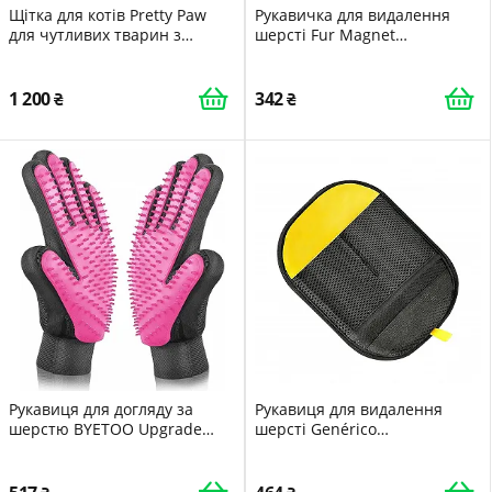
Щітка для котів Pretty Paw
Рукавичка для видалення
для чутливих тварин з
шерсті Fur Magnet
масажним ефектом для
антистатична двостороння
короткої та довгої шерсті
1 200
342
Рукавиця для догляду за
Рукавиця для видалення
шерстю BYETOO Upgrade
шерсті Genérico
Version силіконова
багаторазова
ефективна
електростатична