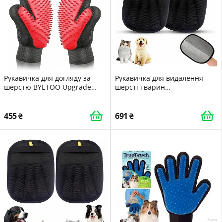
Рукавичка для догляду за
Рукавичка для видалення
шерстю BYETOO Upgrade
шерсті тварин
Version силіконова 261 точка
електростатична потовщена
2 шт.
455
691