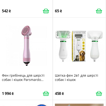
542
65
Фен гребінець для шерсті
Шетка-фен 2в1 для шерсті
собак і кішок Parsmardo
собак і кішок
PBMB-D Рожевий
1 994
458