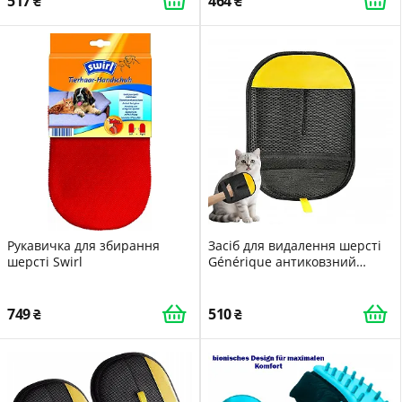
517
464
Рукавичка для збирання
Засіб для видалення шерсті
шерсті Swirl
Générique антиковзний
багаторазовий
електростатичний
749
510