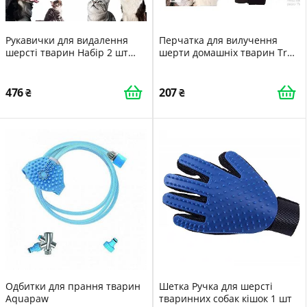
Рукавички для видалення
Перчатка для вилучення
шерсті тварин Набір 2 шт
шерти домашніх тварин True
Електростатичні Потовщені
Touch Glove
Багаторазові Універсальні
476
207
Одбитки для прання тварин
Шетка Ручка для шерсті
Aquapaw
тваринних собак кішок 1 шт