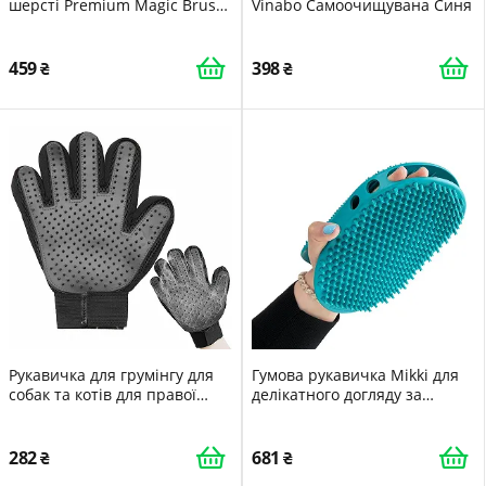
шерсті Premium Magic Brush
Vinabo Самоочищувана Синя
для котів собак та коней
Блакитна Ліва
459
398
Рукавичка для грумінгу для
Гумова рукавичка Mikki для
собак та котів для правої
делікатного догляду за
руки 1 шт.
собаками та котами
282
681