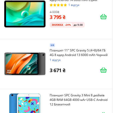
1 відгук
4 999
3 795
ЗНИЖКА
-24%
до 9.08
Б/В
Планшет 11" SPC Gravity 5 (4+8)/64 ГБ
4G 8 ядер Android 13 6000 mAh Чорний
1 відгук
3 671
Планшет SPC Gravity 3 Mini 8 дюймів
4GB RAM 64GB 4000 мАг USB-C Android
12 Блакитний