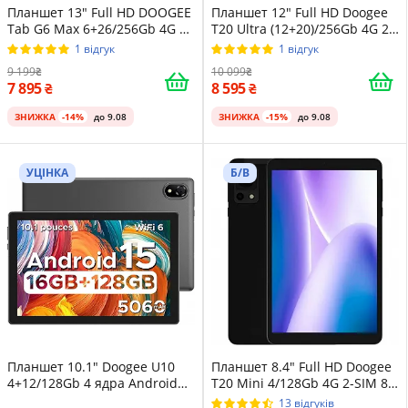
Планшет 13" Full HD DOOGEE
Планшет 12" Full HD Doogee
Tab G6 Max 6+26/256Gb 4G 2-
T20 Ultra (12+20)/256Gb 4G 2-
SIM 8 ядер Android 16 11000
SIM 8 ядер Android 13 10800
1 відгук
1 відгук
mAh Чорно-сірий
mAh Black
9 199
10 099
7 895
8 595
ЗНИЖКА
-14%
до 9.08
ЗНИЖКА
-15%
до 9.08
УЦІНКА
Б/В
Планшет 10.1" Doogee U10
Планшет 8.4" Full HD Doogee
4+12/128Gb 4 ядра Android
T20 Mini 4/128Gb 4G 2-SIM 8
15 5060 mAh Сірий
ядер Android 13 Black
13 відгуків