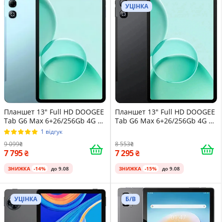
УЦІНКА
Планшет 13" Full HD DOOGEE
Планшет 13" Full HD DOOGEE
Tab G6 Max 6+26/256Gb 4G 2-
Tab G6 Max 6+26/256Gb 4G 2-
SIM 8 ядер Android 16 11000
SIM 8 ядер Android 16 11000
1 відгук
mAh Blue
mAh Чорний
9 099
8 553
7 795
7 295
ЗНИЖКА
-14%
до 9.08
ЗНИЖКА
-15%
до 9.08
УЦІНКА
Б/В