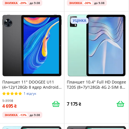
ЗНИЖКА
-29%
до 9.08
ЗНИЖКА
-30%
до 9.08
УЦІНКА
Планшет 11" DOOGEE U11
Планшет 10.4" Full HD Doogee
(4+12)/128Gb 8 ядер Android
T20S (8+7)/128Gb 4G 2-SIM 8
15 8580 мАг Obsidian Black
ядер Android 14 7500 mAh
1 відгук
Зелений
5 399
7 175
4 695
ЗНИЖКА
-13%
до 9.08