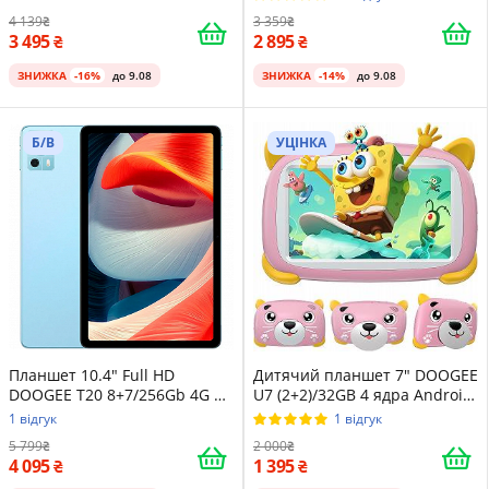
4 139
3 359
3 495
2 895
ЗНИЖКА
-16%
до 9.08
ЗНИЖКА
-14%
до 9.08
Б/В
УЦІНКА
Планшет 10.4" Full HD
Дитячий планшет 7" DOOGEE
DOOGEE T20 8+7/256Gb 4G 2-
U7 (2+2)/32GB 4 ядра Android
SIM 8 ядер Android 12 8300
10 Pink
1 відгук
1 відгук
mAh Блакитний
5 799
2 000
4 095
1 395