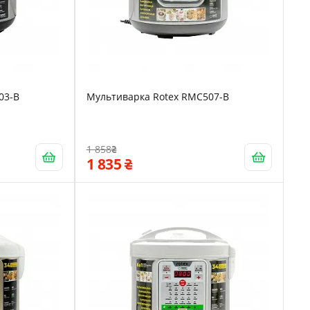
03-B
Мультиварка Rotex RMC507-B
1 858
1 835