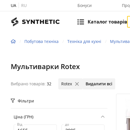
UA
RU
Бонуси
Про
Каталог товарів
Побутова техніка
Техніка для кухні
Мультива
Мультиварки Rotex
Вибрано товарів:
32
Rotex
Видалити всі
Фільтри
Ціна (ГРН)
Від
до