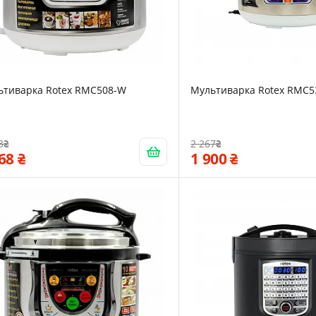
ьтиварка Rotex RMC508-W
Мультиварка Rotex RMC5
3
2 267
868
1 900