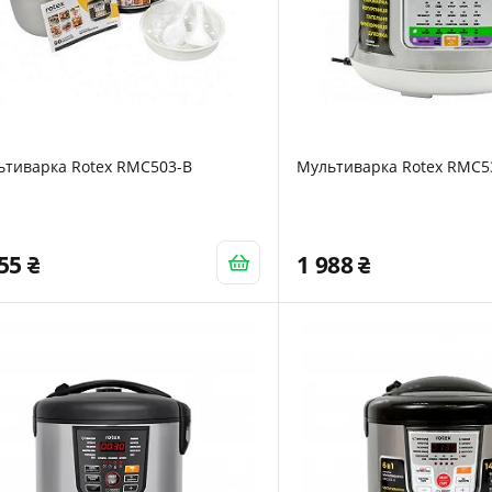
ьтиварка Rotex RMC503-B
Мультиварка Rotex RMC
655
1 988