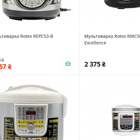
тиварка Rotex REPC53-B
Мультиварка Rotex RMC5
Excellence
5
2 375
257