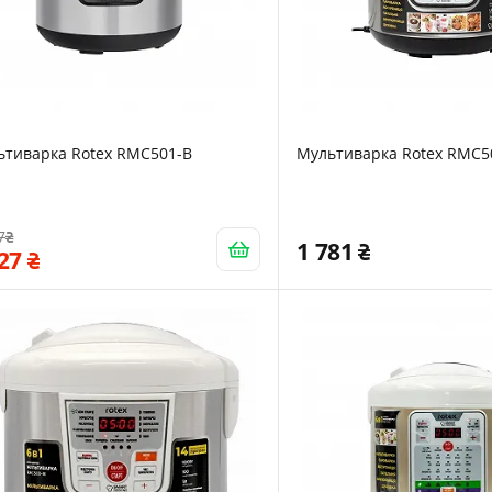
ьтиварка Rotex RMC501-B
Мультиварка Rotex RMC5
7
1 781
727