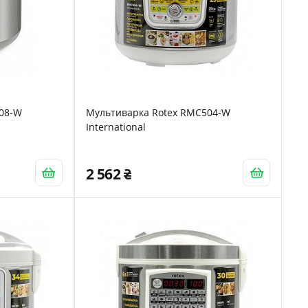
508-W
Мультиварка Rotex RMC504-W
International
2 562