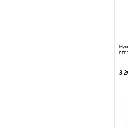
Мул
REP
3 