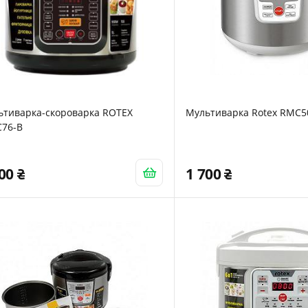
ьтиварка-скороварка ROTEX
Мультиварка Rotex RMC
C76-B
200
1 700