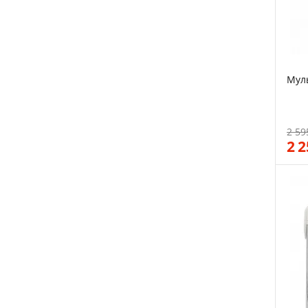
Муль
2 59
2 