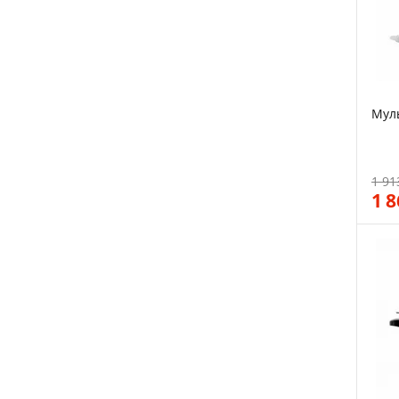
Мул
1 91
1 