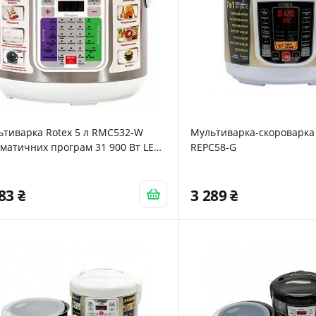
ьтиварка Rotex 5 л RMC532-W
Мультиварка-скороварка
матичних програм 31 900 Вт LED
REPC58-G
лей книга з 100 рецептів
783
3 289