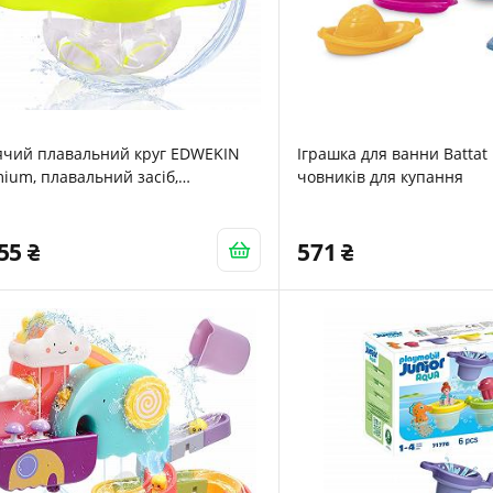
ячий плавальний круг EDWEKIN
Іграшка для ванни Battat
ium, плавальний засіб,
човників для купання
вальне сидіння
455
571