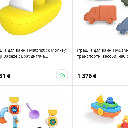
шка для ванни Matchstick Monkey
Іграшка для ванни Mushi
р Badezeit Boat дитяча
транспортні засоби, набі
имікробна
(гелікоптер, автомобіль, 
екскаватор)
031
1 376