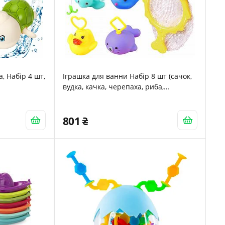
, Набір 4 шт,
Іграшка для ванни Набір 8 шт (сачок,
вудка, качка, черепаха, риба,
морський лев, восьминіг, риба)
Різнокольоровий
801