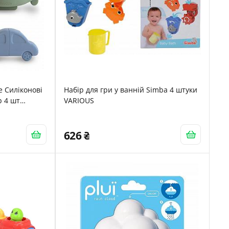
e Силіконові
Набір для гри у ванній Simba 4 штуки
р 4 шт
VARIOUS
вантажівка та
626