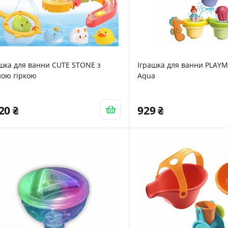
шка для ванни CUTE STONE з
Іграшка для ванни PLAYM
ною гіркою
Aquа
520
929