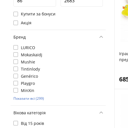
Купити за бонуси
Акція
Бренд
LURICO
Ігра
Mokaskaidj
пре
Mushie
Tintinlody
Genérico
68
Playgro
MinXin
Показати всі (299)
Вікова категорія
Від 15 років