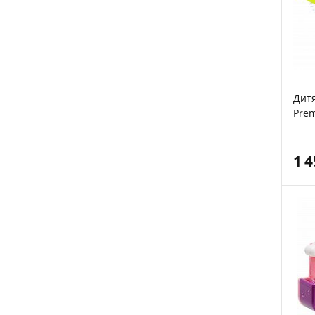
Дит
Prem
пла
1 