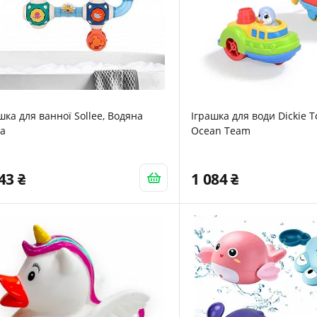
шка для ванної Sollee, Водяна
Іграшка для води Dickie 
ба
Ocean Team
243
1 084