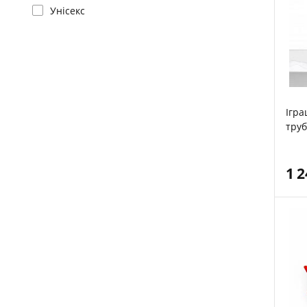
Унісекс
Ігра
тру
1 