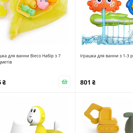
шка для ванни Bieco Набір з 7
Іграшка для ванни з 1-3 р
дметів
5
801