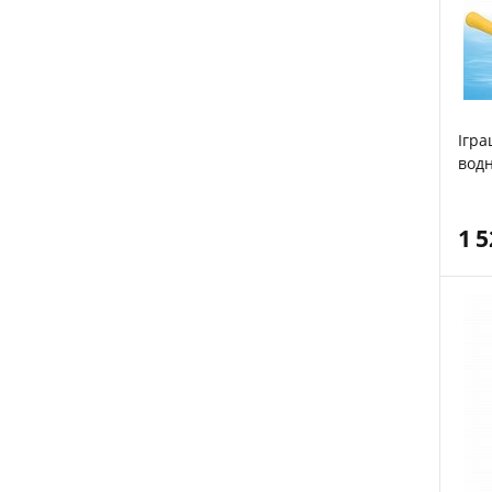
Ігра
вод
1 