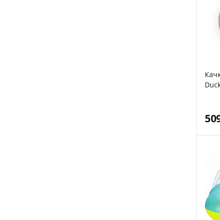
Качк
Duck
8.5 
50