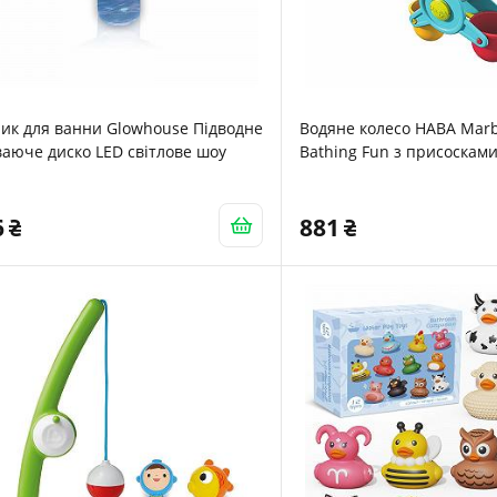
ик для ванни Glowhouse Підводне
Водяне колесо HABA Marb
аюче диско LED світлове шоу
Bathing Fun з присосками
мармуровим треком
6
881