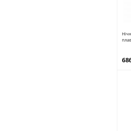
Нічн
плав
68