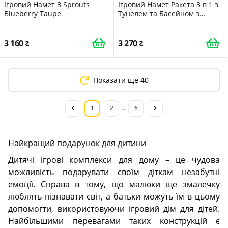
Ігровий Намет 3 Sprouts
Ігровий Намет Ракета 3 в 1 з
Blueberry Taupe
Тунелем та Басейном з
Кульками для Дитячої
Кімнати
3 160
3 270
Показати ще 40
1
2
6
...
Найкращий подарунок для дитини
Дитячі ігрові комплекси для дому – це чудова
можливість подарувати своїм діткам незабутні
емоції. Справа в тому, що малюки ще змалечку
люблять пізнавати світ, а батьки можуть їм в цьому
допомогти, використовуючи ігровий дім для дітей.
Найбільшими перевагами таких конструкцій є