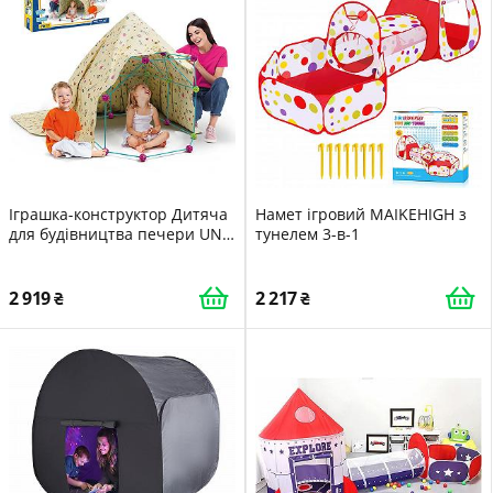
Іграшка-конструктор Дитяча
Намет ігровий MAIKEHIGH з
для будівництва печери UNT
тунелем 3-в-1
70 деталей
2 919
2 217