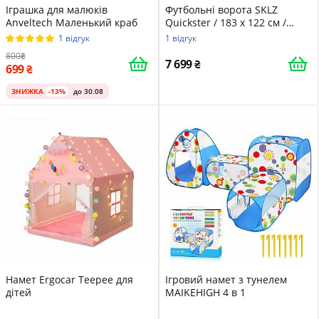
Іграшка для малюків
Футбольні ворота SKLZ
Anveltech Маленький краб
Quickster / 183 х 122 см /
Чорно-жовтий
1 відгук
1 відгук
800
7 699
699
ЗНИЖКА
-13%
до 30.08
Намет Ergocar Teepee для
Ігровий намет з тунелем
дітей
MAIKEHIGH 4 в 1