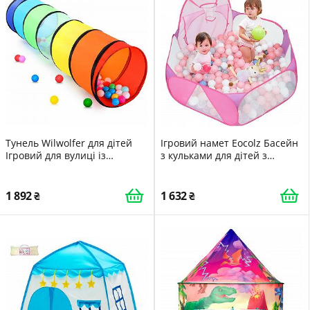
подарунок на день
народження, для дівчаток,
синій
Тунель Wilwolfer для дітей
Ігровий намет Eocolz Басейн
Ігровий для вулиці із
з кульками для дітей з
сітчастими боками 180 см
баскетбольним кільцем і
Райдужний
сумкою для зберігання, 120
см, Кульки не входять
1 892
1 632