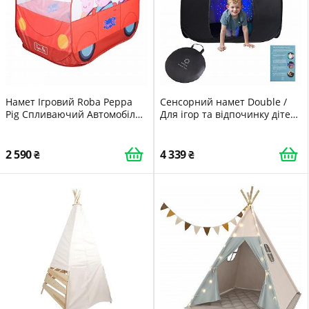
Намет Ігровий Roba Peppa
Сенсорний намет Double /
Pig Спливаючий Автомобіль
Для ігор та відпочинку дітей
Характеристики Червоний
/ Чорний
2 590
4 339