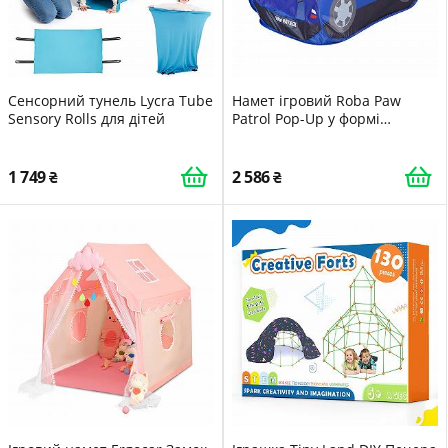
Сенсорний тунель Lycra Tube
Намет ігровий Roba Paw
Sensory Rolls для дітей
Patrol Pop-Up у формі
автомобіля, синій/білий
1 749
2 586