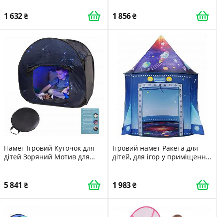
1 632
1 856
Намет Ігровий Куточок для
Ігровий намет Ракета для
дітей Зоряний Мотив для
дітей, для ігор у приміщенні
Аутизму, СДВ, Тривоги,
та на відкритому повітрі,
затемнюючий для дітей-
великий, тема космосу,
аутистів (90 см)
астронавт, портативна
5 841
1 983
космічна іграшка, тіпі,
сенсорний намет, домашня
костюмована вечірка,