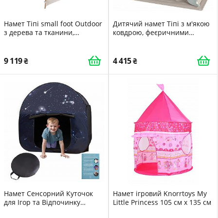
Намет Тіпі small foot Outdoor
Дитячий намет Тіпі з м'якою
з дерева та тканини,
ковдрою, феєричними
просторий ігровий намет для
вогнями та сумкою для
саду, для дітей від 2 років,
перенесення
12405
9 119
4 415
Намет Сенсорний Куточок
Намет ігровий Knorrtoys My
для Ігор та Відпочинку
Little Princess 105 см x 135 см
Дитячий Зірковий Мотив для