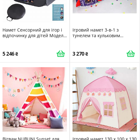
Намет Сенсорний для ігор і
Ігровий намет 3-в-1 з
відпочинку для дітей Модель
тунелем та кульковим
Double
басейном Navy Blue,
поставляється з сумкою для
перенесення
5 246
3 270
Вігвам NUBUNI Sunset для
Ігровий намет 130 x 100 x 130