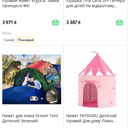
Ігровий намет Ergocar Замок
Іграшка Tiny Land DIY Печера
принцеси Феї
для дітей На відкритому
повітрі 130 шт.
3 971
3 387
Колір
Синій
Рожевий
Намет для ліжка Dream Tent
Намет FAYDUDU Дитячий
Дитячий Зелений
Ігровий Для дому Ліжко
Ігровий Принцеса Рожевий