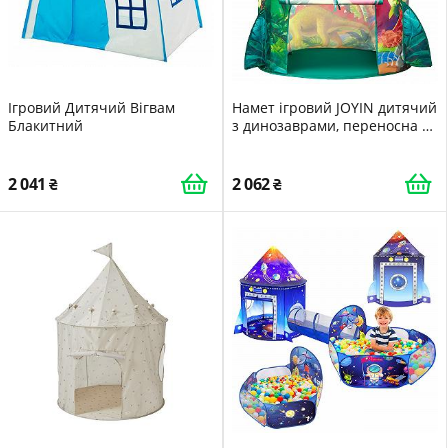
Ігровий Дитячий Вігвам
Намет ігровий JOYIN дитячий
Блакитний
з динозаврами, переносна з
сумкою для перенесення
2 041
2 062