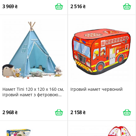
3 969
2 516
Намет Тіпі 120 x 120 x 160 см,
Ігровий намет червоний
ігровий намет з фетровою
кулькою, синій
2 968
2 158