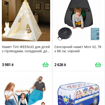
Намет Тіпі IREENUO для дітей
Сенсорний намет Mini V2, 78
з гірляндами, складаний, для
x 88 см, чорний
дівчаток та хлопчиків, для
ігор у приміщенні та на
вулиці, Білий
3 981
2 626