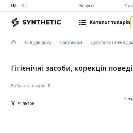
UA
RU
Бонуси
Про
Каталог товарів
Все для дому
Зоотовари
Догляд та гігієна д
Гігієнічні засоби, корекція повед
Вибрано товарів:
0
Нема
Фільтри