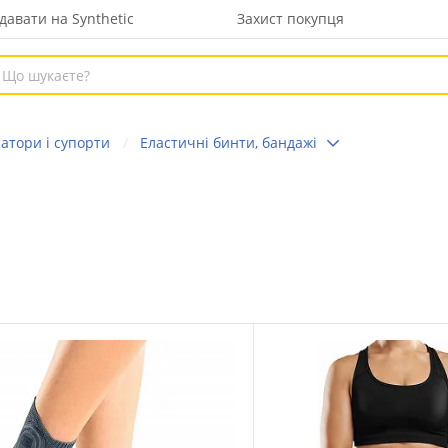
давати на Synthetic
Захист покупця
атори і супорти
Еластичні бинти, бандажі