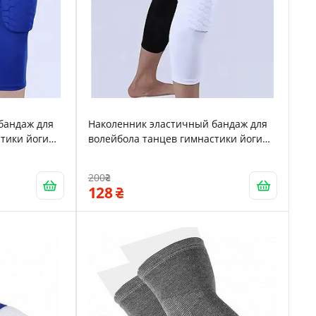
бандаж для
Наколенник эластичный бандаж для
тики йоги
волейбола танцев гимнастики йоги
Zelart L 45см White 15997
200
128