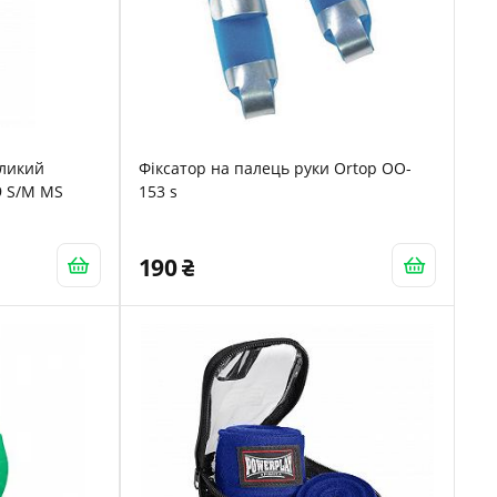
еликий
Фіксатор на палець руки Ortop OO-
9 S/M MS
153 s
190