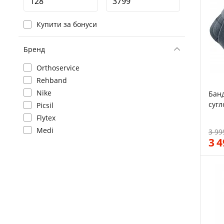
Купити за бонуси
Бренд
Orthoservice
Rehband
Nike
Бан
сугл
Picsil
Срі
Flytex
Medi
3 99
3 