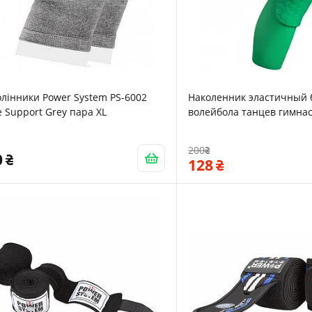
лінники Power System PS-6002
Наколенник эластичный 
 Support Grey пара XL
волейбола танцев гимнас
Zelart L 45см Green 16001
200
0
128