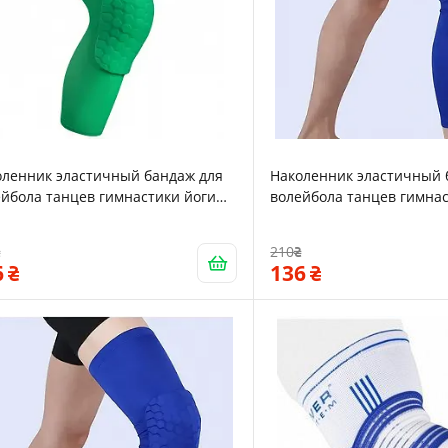
оленник эластичный бандаж для
Наколенник эластичный 
йбола танцев гимнастики йоги
волейбола танцев гимнас
rt M 43см Green 15996
Zelart M 43см Blue 15994
210
6
136