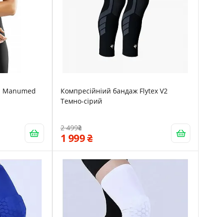
di Manumed
Компресійніий бандаж Flytex V2
Темно-сірий
2 499
1 999