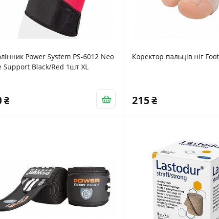
лінник Power System PS-6012 Neo
Коректор пальців ніг Foo
 Support Black/Red 1шт XL
0
215