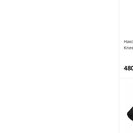
Нако
Knee
48