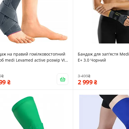
даж на правий гомілковостопний
Бандаж для зап'ястя Me
об medi Levamed active розмір VI
E+ 3.0 Чорний
блястий
9
3 499
499
2 999