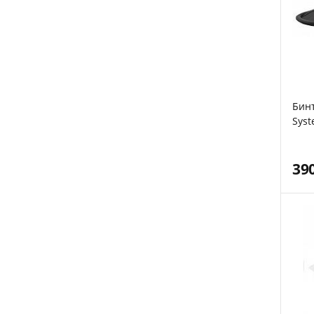
Бинт
Syst
пар
39