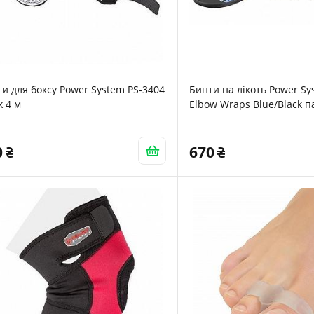
и для боксу Power System PS-3404
Бинти на лікоть Power Sy
k 4 м
Elbow Wraps Blue/Black п
0
670