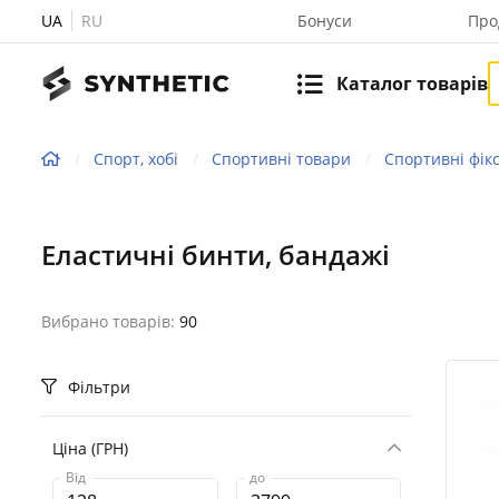
UA
RU
Бонуси
Про
Каталог товарів
Спорт, хобі
Спортивні товари
Спортивні фікс
Еластичні бинти, бандажі
Вибрано товарів:
90
Фільтри
Ціна (ГРН)
Від
до