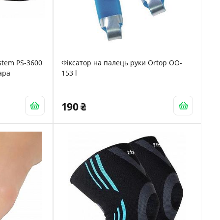
stem PS-3600
Фіксатор на палець руки Ortop OO-
ара
153 l
190