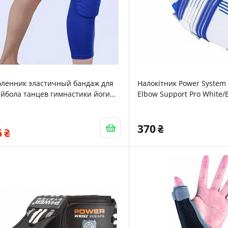
оленник эластичный бандаж для
Налокітник Power System
йбола танцев гимнастики йоги
Elbow Support Pro White/
rt XL 47см Blue 16004
370
6