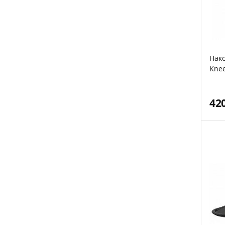
Нако
Knee
42