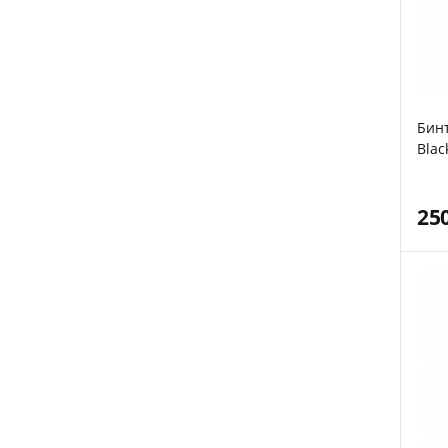
Бинт
Blac
25