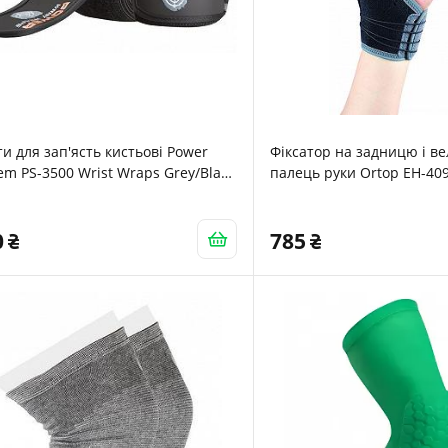
и для зап'ясть кистьові Power
Фіксатор на задницю і в
em PS-3500 Wrist Wraps Grey/Black
палець руки Ortop EH-40
а
0
785