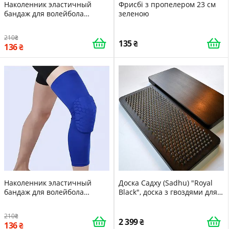
Наколенник эластичный
Фрисбі з пропелером 23 см
бандаж для волейбола
зеленою
танцев гимнастики йоги
Zelart M 43см Green 15996
210
135
136
Наколенник эластичный
Доска Садху (Sadhu) "Royal
бандаж для волейбола
Black", доска з гвоздями для
танцев гимнастики йоги
йоги, крок 10 мм
Zelart M 43см Blue 15994
210
2 399
136