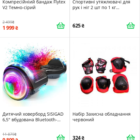
Компресійніий бандаж Flytex
Спортивні утяжлювачі для
V2 Темно-сірий
рук і ніг 2 шт по 1 кг
універсальні
2 499
625
1 999
Дитячий ховерборд SISIGAD
Набір Захисна обладнання
6,5" вбудована Bluetooth-
червоний
колонка та ефектне LED-
підсвічування
11 879
324
9 899