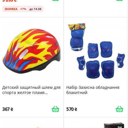
ЗНИЖКА
-17%
до 14.08
Детский защитный шлем для
Набір Захисна обладнання
спорта желтое пламя
блакитний
[tsi208396-ТSІ]
367
570