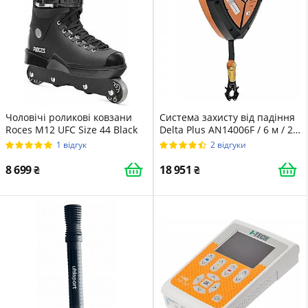
Чоловічі роликові ковзани
Система захисту від падіння
Roces M12 UFC Size 44 Black
Delta Plus AN14006F / 6 м / 25
мм / Помаранчевий
1 відгук
2 відгуки
8 699
18 951