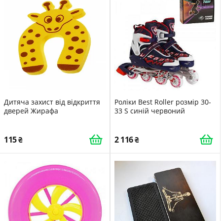
Дитяча захист від відкриття
Роліки Best Roller розмір 30-
дверей Жирафа
33 S синій червоний
115
2 116