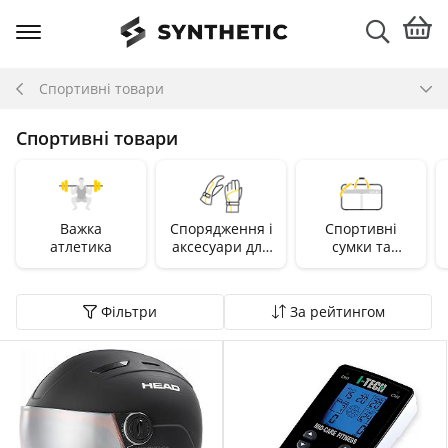
Спортивні товари
Спортивні товари
Важка
Спорядження і
Спортивні
атлетика
аксесуари для
сумки та
зимових видів
рюкзаки
спорту
Фільтри
За рейтингом