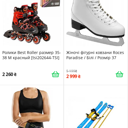
Ролики Best Roller размер 35-
Жіночі фігурні ковзани Roces
38 М красный [tsi202644-ТSІ]
Paradise / Білі / Розмір 37
5 199
2 260
2 999