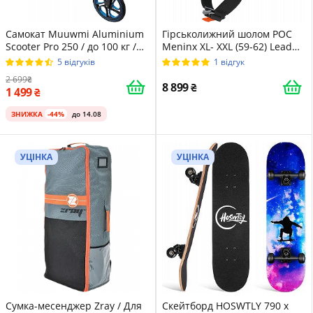
Самокат Muuwmi Aluminium
Гірськолижний шолом POC
Scooter Pro 250 / до 100 кг /
Meninx XL- XXL (59-62) Lead
Синій
Blue Matt
5 відгуків
1 відгук
2 699
8 899
1 499
ЗНИЖКА
-44%
до 14.08
УЦІНКА
УЦІНКА
Сумка-месенджер Zray / Для
Скейтборд HOSWTLY 790 x