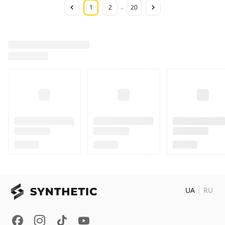
1
2
20
...
UA
RU