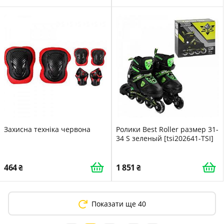
Захисна техніка червона
Ролики Best Roller размер 31-
34 S зеленый [tsi202641-ТSІ]
464
1 851
Показати ще 40