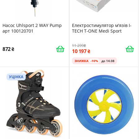
Насос Uhlsport 2 WAY Pump
Електростимулятор м'язів I-
арт 100120701
TECH T-ONE Medi Sport
11 299
872
10 197
ЗНИЖКА
-10%
до 14.08
УЦІНКА