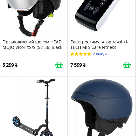
Гірськолижний шолом HEAD
Електростимулятор м'язів I-
MOJO Visor XS/S (52-56) Black
TECH Mio-Care Fitness
2 відгуки
5 299
7 599