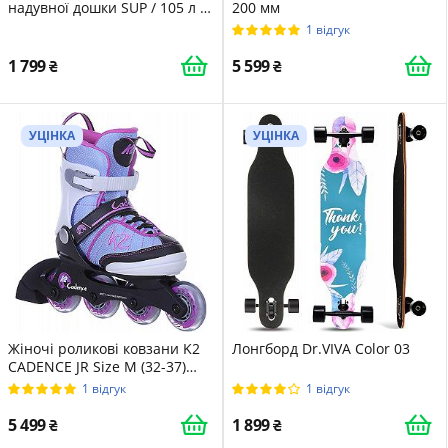
надувної дошки SUP / 105 л /
200 мм
Сірий-Помаранчевий
1 відгук
1 799
5 599
УЦІНКА
УЦІНКА
Жіночі роликові ковзани K2
Лонгборд Dr.VIVA Color 03
CADENCE JR Size M (32-37)
Blue/Pink
1 відгук
1 відгук
5 499
1 899