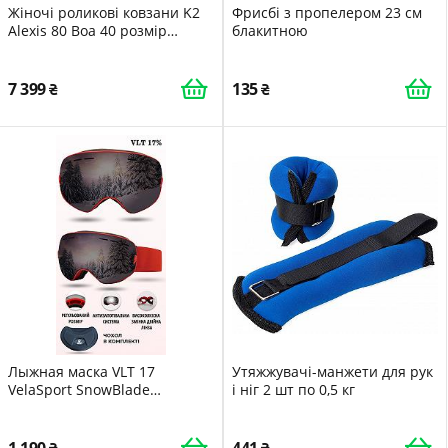
Жіночі роликові ковзани K2
Фрисбі з пропелером 23 см
Alexis 80 Boa 40 розмір
блакитною
Black/Pink
7 399
135
Лыжная маска VLT 17
Утяжжувачі-манжети для рук
VelaSport SnowBlade
і ніг 2 шт по 0,5 кг
Безрамочные горнолыжные
очки для сноуборда с Двумя
линзами AntiFog Зеркальная