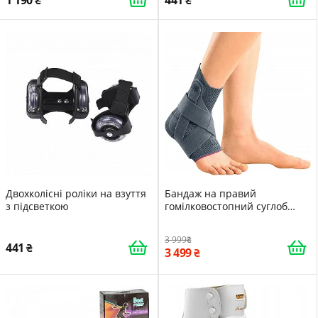
1 190
441
Black&Red
Двохколісні роліки на взуття
Бандаж на правий
з підсветкою
гомілковостопний суглоб
medi Levamed active розмір
VI Сріблястий
3 999
441
3 499