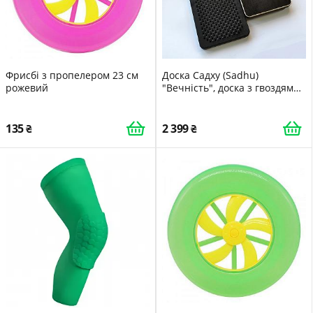
Фрисбі з пропелером 23 см
Доска Садху (Sadhu)
рожевий
"Вечність", доска з гвоздями
для йоги, крок 10 мм
135
2 399