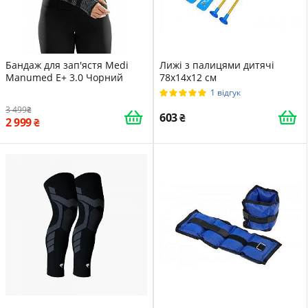
Бандаж для зап'ястя Medi
Лижі з палицями дитячі
Manumed E+ 3.0 Чорний
78х14х12 см
1 відгук
3 499
603
2 999