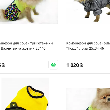
інезон для собак трикотажний
Комбінезон для собак зи
 Валентинка жовтий 25*40
"Норд" сірий 25х34-46
5
1 020