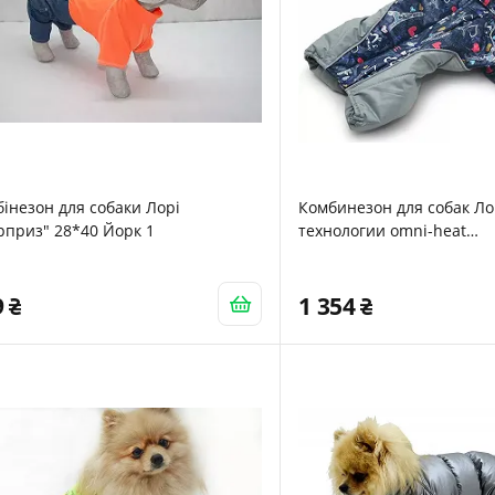
інезон для собаки Лорі
Комбинезон для собак Л
рприз" 28*40 Йорк 1
технологии omni-heat
энергосберегающая под
35х54
9
1 354