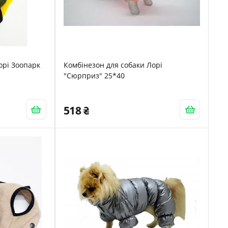
Лорі Зоопарк
Комбінезон для собаки Лорі
"Сюрприз" 25*40
518