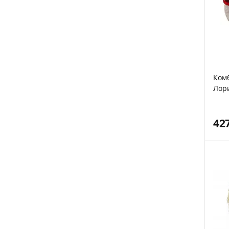
Комб
Лори
42