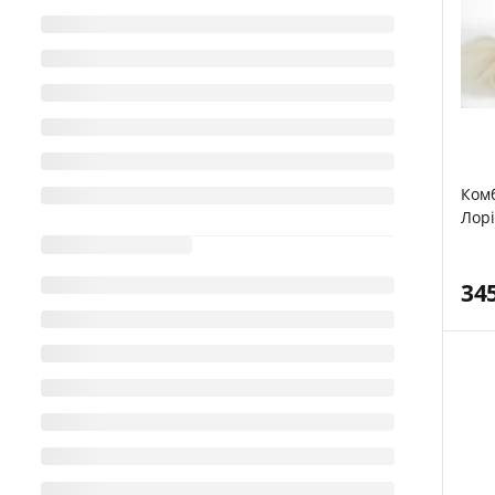
Комб
Лорі
34