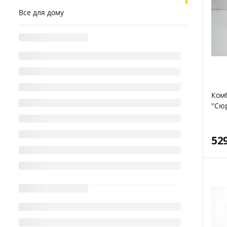
Все для дому
Комб
"Сю
52