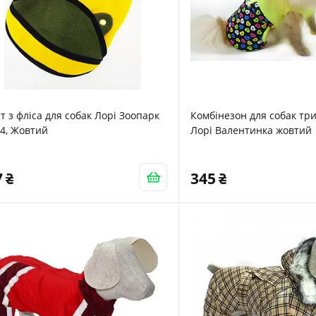
т з фліса для собак Лорі Зоопарк
Комбінезон для собак тр
4, Жовтий
Лорі Валентинка жовтий
7
345