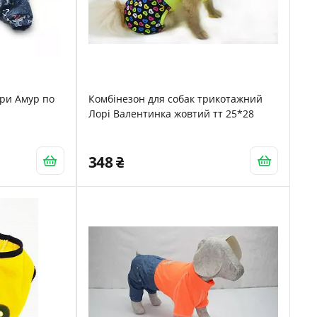
ори Амур по
Комбінезон для собак трикотажний
Лорі Валентинка жовтий тт 25*28
кладка №0
348