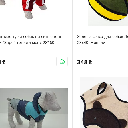
інезон для собак на синтепоні
Жілет з фліса для собак 
 "Заря" теплий мопс 28*60
23х40, Жовтий
4
348