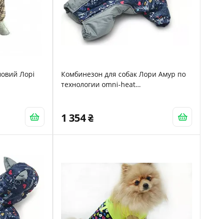
мовий Лорі
Комбинезон для собак Лори Амур по
технологии omni-heat
энергосберегающая подкладка йорк2
34х46
1 354