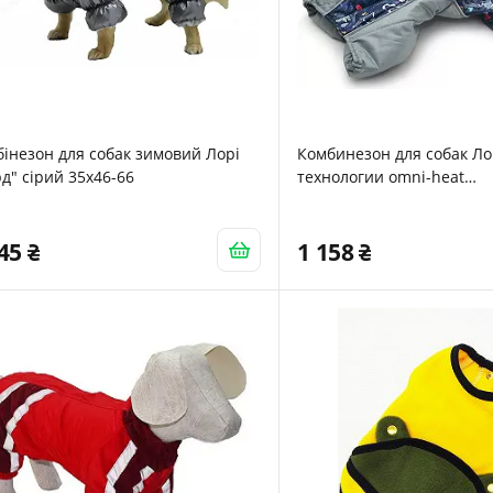
інезон для собак зимовий Лорі
Комбинезон для собак Л
д" сірий 35х46-66
технологии omni-heat
энергосберегающая под
25х40
245
1 158