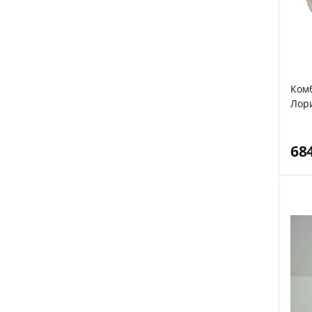
Комб
Лори
68