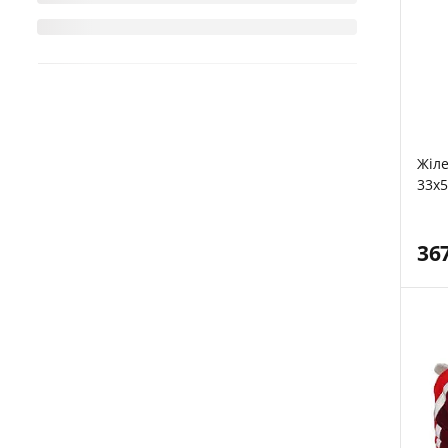
Жіле
33х5
36