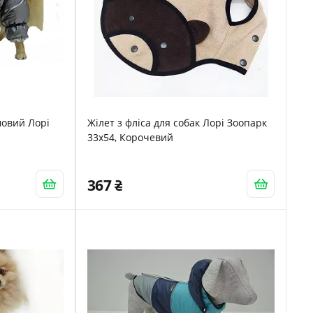
мовий Лорі
Жілет з фліса для собак Лорі Зоопарк
33х54, Корочевий
367