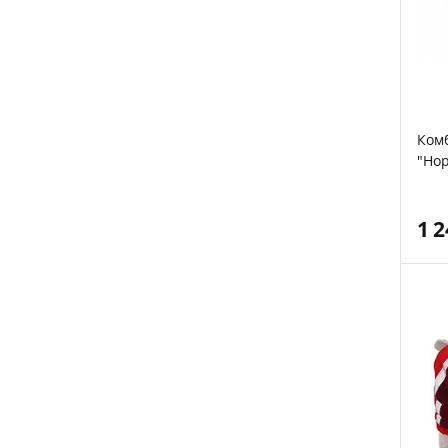
Комб
"Нор
1 