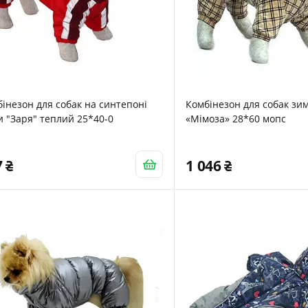
інезон для собак на синтепоні
Комбінезон для собак зи
 "Заря" теплий 25*40-0
«Мімоза» 28*60 мопс
7
1 046