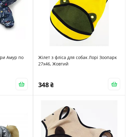
ори Амур по
Жілет з фліса для собак Лорі Зоопарк
27х46, Жовтий
кладка №2
348