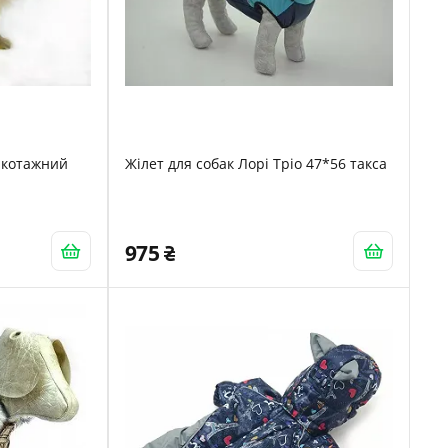
икотажний
Жілет для собак Лорі Тріо 47*56 такса
975