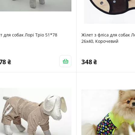
т для собак Лорі Тріо 51*78
Жілет з фліса для собак 
26х40, Корочевий
078
348