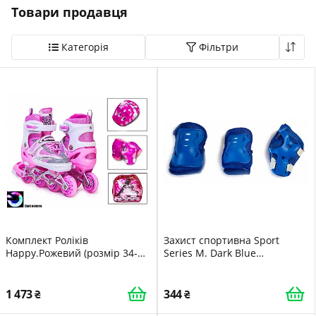
Товари продавця
Отдел продаж:
+38 068 673 84 01
Категорія
Фільтри
marketplace@myox.com.ua
Вибір
категорії
Всі
категорії
Спорт,
хобі
Дитячі
товари
Комплект Роліків
Захист спортивна Sport
Показати товари
Happy.Рожевий (розмір 34-
Series M. Dark Blue
37)
(1058117728)
1 473
344