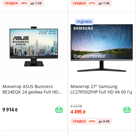
СКИДКА
-39%
до 7.08
СКИДКА
-27%
до 7.08
УЦЕНКА
Монитор ASUS Business
Монитор 27" Samsung
BE24EQK 24 дюйма Full HD
LC27R502FHP Full HD VA 60 Гц
16:9 IPS 1920 x 1080 Черный
6 029
9 914
4 495
СКИДКА
-25%
до 8.08