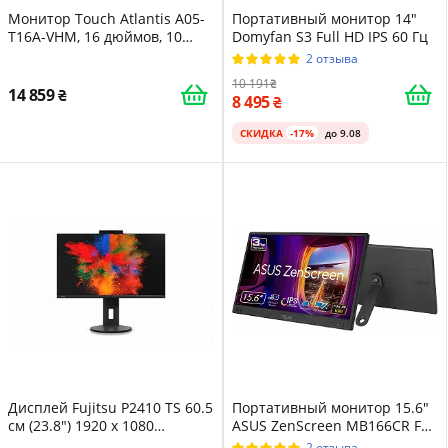
Монитор Touch Atlantis A05-
Портативный монитор 14"
T16A-VHM, 16 дюймов, 10
Domyfan S3 Full HD IPS 60 Гц
Touch, Full HD 1920 x 1080,
2 отзыва
HDMI VGA, наклон 15°-50°,
10 191
стекло 7H, контраст 800:1,
14 859
8 495
угол 170/170, Vesa 75.
СКИДКА
-17%
до 9.08
Дисплей Fujitsu P2410 TS 60.5
Портативный монитор 15.6"
см (23.8") 1920 x 1080
ASUS ZenScreen MB166CR Full
пикселей Full HD LED
HD IPS 60 Гц
2 отзыва