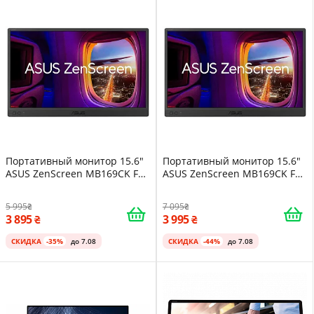
Портативный монитор 15.6"
Портативный монитор 15.6"
ASUS ZenScreen MB169CK Full
ASUS ZenScreen MB169CK Full
HD IPS 60 Гц
HD IPS 60 Гц
5 995
7 095
3 895
3 995
СКИДКА
-35%
до 7.08
СКИДКА
-44%
до 7.08