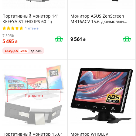
Портативный монитор 14"
Монитор ASUS ZenScreen
KEFEYA S1 FHD IPS 60 Гц
MB16ACV 15.6-дюймовый
портативный USB Full HD
1 отзыв
1920 x 1080 гибридный Type-
7 595
C авто-поворот легкий с
9 564
5 495
подставкой
антибактериальный с
СКИДКА
-28%
до 7.08
основанием для штатива IPS
панель 16:9 антибликовый
Продано
Портативный монитор 15.6"
Монитор WHOLEV