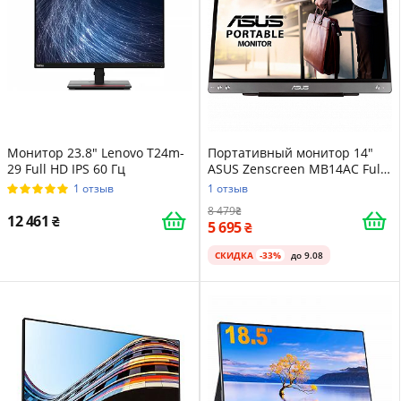
Монитор 23.8" Lenovo T24m-
Портативный монитор 14"
29 Full HD IPS 60 Гц
ASUS Zenscreen MB14AC Full
HD IPS 60 Гц
1 отзыв
1 отзыв
8 479
12 461
5 695
СКИДКА
-33%
до 9.08