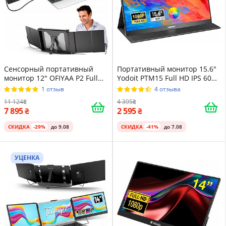
Сенсорный портативный
Портативный монитор 15.6"
монитор 12" OFIYAA P2 Full
Yodoit PTM15 Full HD IPS 60
HD IPS 60 Гц
Гц
1 отзыв
4 отзыва
11 124
4 395
7 895
2 595
СКИДКА
-29%
до 9.08
СКИДКА
-41%
до 7.08
УЦЕНКА