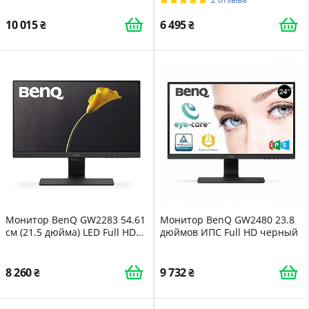
черный, S26361-K1699-V165
10 015
6 495
Монитор BenQ GW2283 54.61
Монитор BenQ GW2480 23.8
см (21.5 дюйма) LED Full HD
дюймов ИПС Full HD черный
Eye-Care IPS HDMI D-Sub
Speaker Черный
8 260
9 732