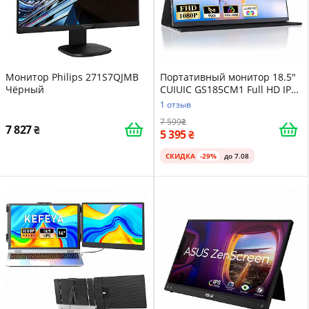
Монитор Philips 271S7QJMB
Портативный монитор 18.5"
Чёрный
CUIUIC GS185CM1 Full HD IPS
60 Гц
1 отзыв
7 599
7 827
5 395
СКИДКА
-29%
до 7.08