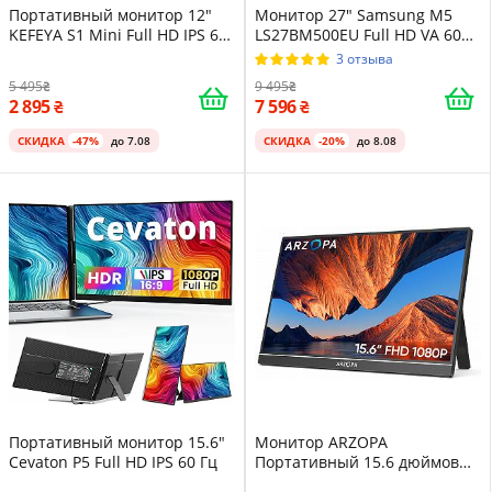
Портативный монитор 12"
Монитор 27" Samsung M5
KEFEYA S1 Mini Full HD IPS 60
LS27BM500EU Full HD VA 60
Гц
Гц
3 отзыва
5 495
9 495
2 895
7 596
СКИДКА
-47%
до 7.08
СКИДКА
-20%
до 8.08
Портативный монитор 15.6"
Монитор ARZOPA
Cevaton P5 Full HD IPS 60 Гц
Портативный 15.6 дюймов
1920 x 1080 FHD IPS USB C &