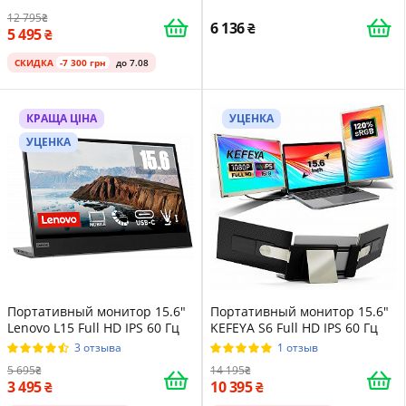
HDMI Порт A1
12 795
6 136
5 495
СКИДКА
-7 300 грн
до 7.08
КРАЩА ЦІНА
УЦЕНКА
УЦЕНКА
Портативный монитор 15.6"
Портативный монитор 15.6"
Lenovo L15 Full HD IPS 60 Гц
KEFEYA S6 Full HD IPS 60 Гц
3 отзыва
1 отзыв
5 695
14 195
3 495
10 395