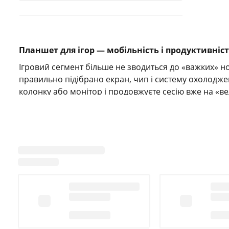
Планшет для ігор — мобільність і продуктивніс
Ігровий сегмент більше не зводиться до «важких» ноу
правильно підібрано екран, чип і систему охолодже
колонку або монітор і продовжуєте сесію вже на «ве
Зручність щодня формують базові речі: коректна авто
годин активного геймплею. Важлива й ергономіка — ч
матчів.
Що впливає на плавність і комфорт у грі
Щоб обрати модель без переплат, дивіться на балан
під завантаженнями, а сенсор точно відпрацьовує д
мультимедійним»: реакція швидша, прогрів нижчий,
Не ігноруйте й звук: стереодинаміки додають об’єм