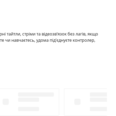
і тайтли, стріми та відеозв’язок без лагів, якщо
е чи навчаєтесь, удома під’єднуєте контролер,
вітка ввечері та акумулятор, що витримує кілька
корпуса, щоб руки не втомлювалися під час довгих
пам’яті. Добре, коли інтерфейс лишається плавним
Тут планшет ігровий показує свою різницю з «просто
розумілим навіть у кімнаті з лунисто-твердими