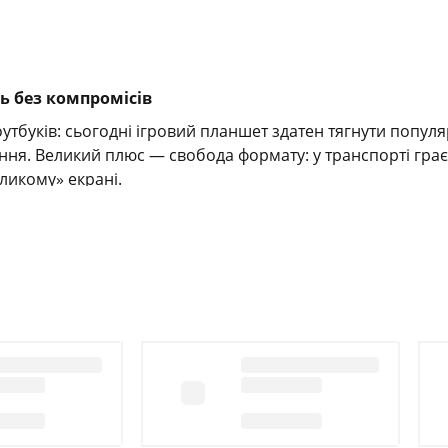
ть без компромісів
тбуків: сьогодні ігровий планшет здатен тягнути популярн
ння. Великий плюс — свобода формату: у транспорті граєт
ликому» екрані.
яскравість, стабільний Wi-Fi, адекватна мінімальна підс
охол-підставка з фіксацією кутів і неслизьке покриття 
с частоти оновлення, швидкості накопичувача та обсягу 
отики на краях — це помітно в шутерах і платформерах. 
 мережа стабільніша.
ності, а мікрофони зі шумозаглушенням утримують голос з