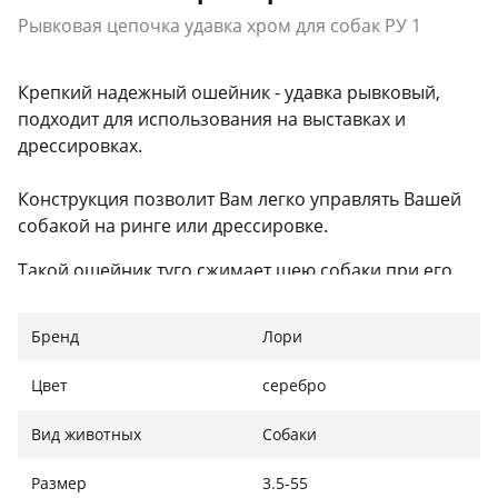
Рывковая цепочка удавка хром для собак РУ 1
Крепкий надежный ошейник - удавка рывковый,
подходит для использования на выставках и
дрессировках.
Конструкция позволит Вам легко управлять Вашей
собакой на ринге или дрессировке.
Такой ошейник туго сжимает шею собаки при его
резком движении вперед. Как только собака
прекращает тянуть поводок, удавка расширяется и
Бренд
Лори
перестает перетягивать горло.
Цвет
серебро
Вид животных
Собаки
РУ 1- 3,5/55
РУ 1- 3,5/70
Размер
3.5-55