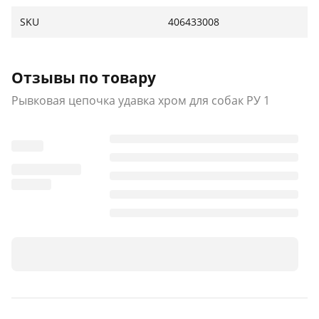
РУ 1-4,0/55
SKU
406433008
РУ 1- 4,0/70
РУП 3,0/55
Отзывы по товару
РУП 3,0/70
Рывковая цепочка удавка хром для собак РУ 1