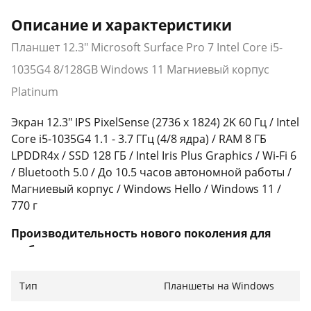
Описание и характеристики
Планшет 12.3" Microsoft Surface Pro 7 Intel Core i5-
1035G4 8/128GB Windows 11 Магниевый корпус
Platinum
Экран 12.3" IPS PixelSense (2736 x 1824) 2K 60 Гц / Intel
Core i5-1035G4 1.1 - 3.7 ГГц (4/8 ядра) / RAM 8 ГБ
LPDDR4x / SSD 128 ГБ / Intel Iris Plus Graphics / Wi-Fi 6
/ Bluetooth 5.0 / До 10.5 часов автономной работы /
Магниевый корпус / Windows Hello / Windows 11 /
770 г
Производительность нового поколения для
любых задач
Microsoft Surface Pro 7 — это мощное и сверхлегкое
Тип
Планшеты на Windows
решение, которое легко адаптируется к вашему
ритму жизни. Благодаря современному процессору