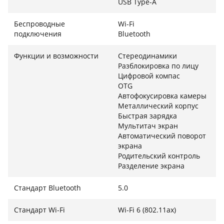
USB Type-A
мгновенно входить в систему без пароля,
обеспечивая высокий уровень безопасности.
Беспроводные
Wi-Fi
подключения
Bluetooth
Энергоэффективная система позволяет устройству
работать до 10.5 часов без подзарядки, а функция
Функции и возможности
Стереодинамики
быстрой зарядки способна восстановить энергию
Разблокировка по лицу
аккумулятора до 80% всего за один час, что делает
Цифровой компас
вас полностью независимыми от розеток в течение
OTG
дня.
Автофокусировка камеры
Металлический корпус
Быстрая зарядка
Мультитач экран
Автоматический поворот
экрана
Родительский контроль
Разделение экрана
Стандарт Bluetooth
5.0
Стандарт Wi-Fi
Wi-Fi 6 (802.11ax)