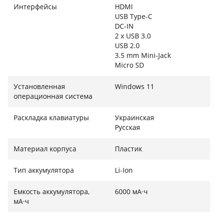
цвете Grey подчеркивает профессиональный статус
Интерфейсы
HDMI
владельца, а полный набор интерфейсов
USB Type-C
гарантирует быстрое подключение любой
DC-IN
периферии для максимально эффективной работы.
2 x USB 3.0
USB 2.0
3.5 mm Mini-Jack
Micro SD
Установленная
Windows 11
операционная система
Раскладка клавиатуры
Украинская
Русская
Материал корпуса
Пластик
Тип аккумулятора
Li-Ion
Емкость аккумулятора,
6000 мА·ч
мА·ч