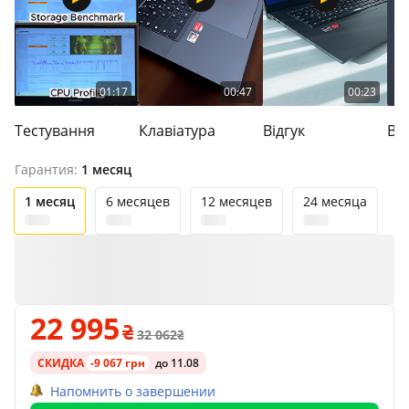
01:17
00:47
00:23
Тестування
Клавіатура
Відгук
Ве
Гарантия:
1 месяц
1 месяц
6 месяцев
12 месяцев
24 месяца
22 995
32 062
СКИДКА
-9 067 грн
до 11.08
Напомнить о завершении