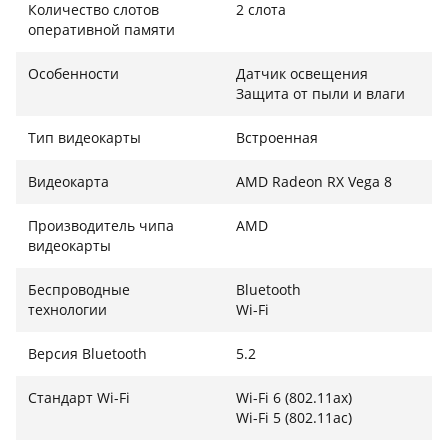
объемом 512 ГБ операционная система Windows 11
Количество слотов
2 слота
оперативной памяти
Home загружается за считанные секунды.
Графическое ядро AMD Radeon Vega 8 значительно
Особенности
Датчик освещения
расширяет границы использования устройства: от
Защита от пыли и влаги
базового редактирования фотографий и легкого
монтажа видео до казуального гейминга. Вы
Тип видеокарты
Встроенная
получаете плавную визуализацию и быструю
обработку медиафайлов без необходимости
Видеокарта
AMD Radeon RX Vega 8
использования громоздких дискретных видеокарт.
Производитель чипа
AMD
Автономность и надежность от легендарного
видеокарты
бренда
Беспроводные
Bluetooth
Бренд Energizer воплотил свой опыт в создании
технологии
Wi-Fi
энергоэффективных решений, оснастив ноутбук
аккумулятором емкостью 6000 мАч. Это
Версия Bluetooth
5.2
обеспечивает длительную работу в автономном
Стандарт Wi-Fi
Wi-Fi 6 (802.11ax)
режиме, позволяя работать в кафе, поезде или на
Wi-Fi 5 (802.11ac)
лекциях без поиска розетки. Элегантный дизайн в