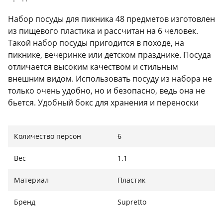
Набор посуды для пикника 48 предметов изготовлен
из пищевого пластика и рассчитан на 6 человек.
Такой набор посуды пригодится в походе, на
пикнике, вечеринке или детском празднике. Посуда
отличается высоким качеством и стильным
внешним видом. Использовать посуду из набора не
только очень удобно, но и безопасно, ведь она не
бьется. Удобный бокс для хранения и переноски
Вам не нужно задумываться как и в чем донести
посуду до места пикника, ведь в комплекте с
Количество персон
6
набором вы получаете бокс для хранения и
переноски. Бокс оснащен ручкой, за которую его
Вес
1.1
удобно переносить. Многоразовое использование
Материал посуды - пищевой пластик. Износостойкое
Материал
Пластик
внешнее покрытие легко моется. Не окисляется
даже при длительной эксплуатации. Рассчитан на 6
Бренд
Supretto
персон Набор пластиковой посуды включает в себя
48 предметов и рассчитан на 6 персон. В комплекте