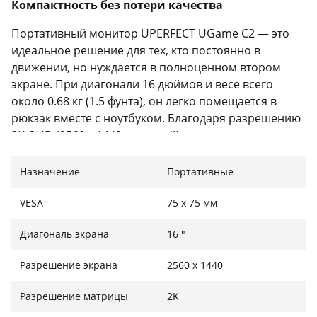
Компактность без потери качества
Портативный монитор UPERFECT UGame C2 — это
идеальное решение для тех, кто постоянно в
движении, но нуждается в полноценном втором
экране. При диагонали 16 дюймов и весе всего
около 0.68 кг (1.5 фунта), он легко помещается в
рюкзак вместе с ноутбуком. Благодаря разрешению
2K QHD (2560 x 1440 пикселей) и соотношению
сторон 16:10, дисплей вмещает значительно больше
контента и выдает гораздо более четкую картинку
Назначение
Портативные
по сравнению со стандартными 1080p матрицами.
Матовое покрытие экрана эффективно борется с
VESA
75 x 75 мм
бликами и не собирает отпечатки пальцев.
Диагональ экрана
16 "
Гейминг высокой четкости и плавности
Разрешение экрана
2560 х 1440
Этот монитор создан не только для работы, но и для
полноценного гейминга в дороге. Матрица
Разрешение матрицы
2K
поддерживает высокую частоту обновления 120 Гц,