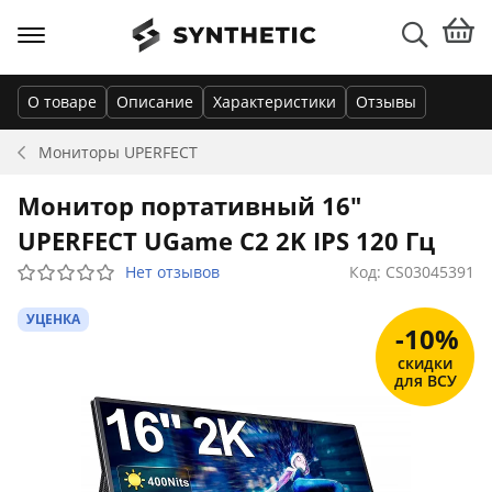
О товаре
Описание
Характеристики
Отзывы
Мониторы
UPERFECT
Монитор портативный 16"
UPERFECT UGame C2 2K IPS 120 Гц
Нет отзывов
Код: CS03045391
УЦЕНКА
-10%
скидки
для ВСУ