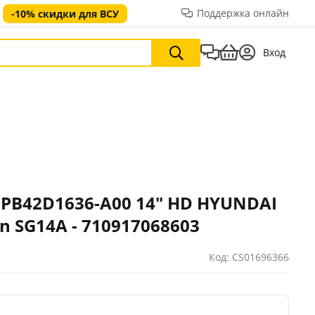
Поддержка онлайн
-10% скидки для ВСУ
Вход
PB42D1636-A00 14" HD HYUNDAI
n SG14A - 710917068603
Код: CS01696366