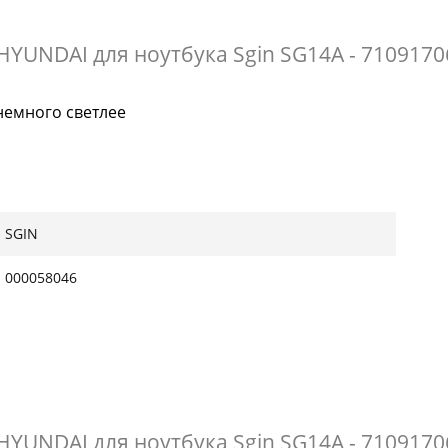
YUNDAI для ноутбука Sgin SG14A - 710917
немного светлее
SGIN
000058046
YUNDAI для ноутбука Sgin SG14A - 710917