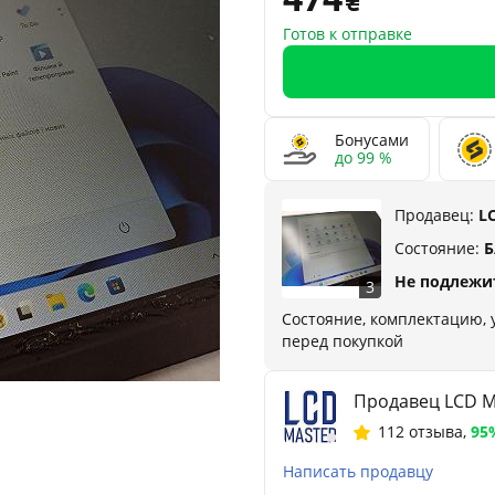
Готов к отправке
Бонусами
до 99 %
Продавец:
L
Состояние:
Б
Не подлежи
3
Состояние, комплектацию,
перед покупкой
Продавец LCD M
112 отзыва
,
95
Написать продавцу