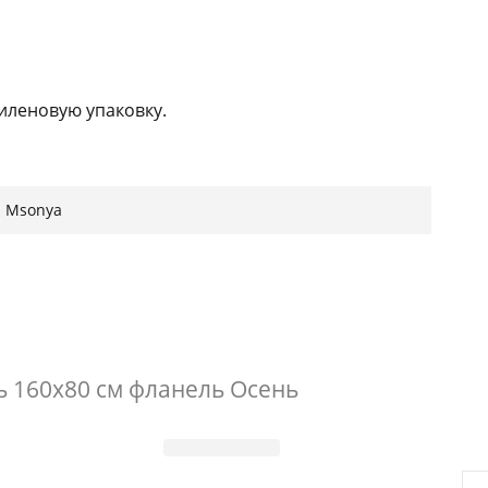
иленовую упаковку.
траса в постели. Комплект успешно впишется в
мнаты.
Msonya
ь 160х80 см фланель Осень