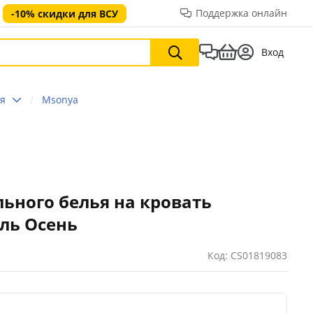
Поддержка онлайн
-10% скидки для ВСУ
Вход
ья
Msonya
ьного белья на кровать
ль Осень
Код: CS01819083