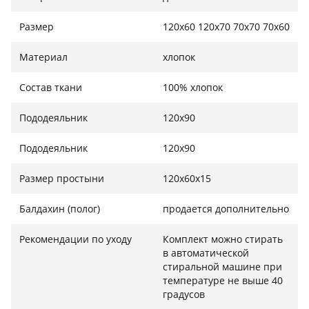
Комплектация:
Размер
120х60 120х70 70х70 70х60
1. Подушка 60*40;
Материал
хлопок
2. Наволочка 60*40;
Состав ткани
100% хлопок
3. Одеяла 120*90;
Пододеяльник
120х90
4. Пододеяльник 120*90;
Пододеяльник
120х90
5.Простынь на резинке 120*60;
6.Бампер 240 см;
Размер простыни
120х60х15
7.Косичка 120 см.
Балдахин (полог)
продается дополнительно
С любовью и заботой о вашем ребенке
Рекомендации по уходу
Комплект можно стирать
в автоматической
стиральной машине при
температуре не выше 40
градусов