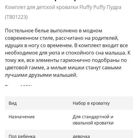
Комплет для детской кроватки Fluffy Puffy Пудра
(ТВ01223)
Постельное белье выполнено в модном
современном стиле, рассчитано на родителей,
идущих в ногу со временем. В комплект входит все
необходимое для уюта и спокойного сна малыша. К
тому же, все элементы гармонично подобраны по
цветовой гамме, а милые мишки станут самыми
лучшими друзьями малышей.
Ткань 100% хлопок очень хорошего качества.
Тепленькое беленькое одеяло.
Вид
Набор в кроватку
Отлично подходит для овальной и стандартной
Назначение
Для стандартной и
кроватки.
овальной кроватки
Для кроватки размером 120 х 60 см.
Пол ребенка
девочка