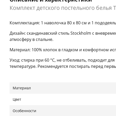
Комплект детского постельного белья Tom
Комплектация: 1 наволочка 80 x 80 см и 1 пододеяль
Дизайн: скандинавский стиль Stockholm с вневре
атмосферу в спальне.
Материал: 100% хлопок в гладком и комфортном ис
Уход: стирка при 60 °C, не отбеливать, подходит дл
температуре. Рекомендуется постирать перед перв
Качество: высококачественный тканый хлопок для 
Tex, программа Made in Green.
Материал
Нашли ошибку?
Сообщить
Цвет
Особенности