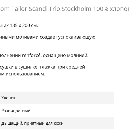
 Tailor Scandi Trio Stockholm 100% хлопок 
ник 135 x 200 см.
менными мотивами создает успокаивающую
полнении renforcé, оснащено молнией.
я сушки в сушилке, глажка при средней
ым использованием.
длительного комфорта. Сертифицировано Oeko-
Хлопок
Разноцветный
Дышащий, приятный для кожи