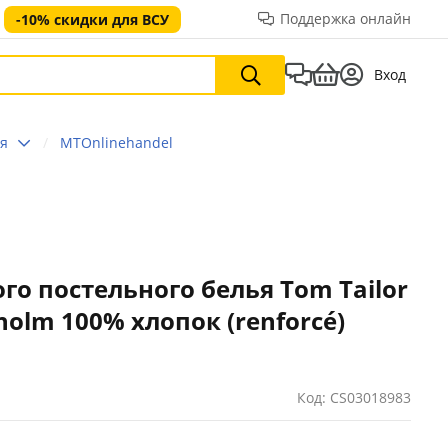
Поддержка онлайн
-10% скидки для ВСУ
Вход
ья
MTOnlinehandel
го постельного белья Tom Tailor
kholm 100% хлопок (renforcé)
Код: CS03018983