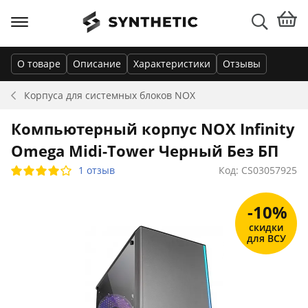
О товаре
Описание
Характеристики
Отзывы
Корпуса для системных блоков
NOX
Компьютерный корпус NOX Infinity
Omega Midi-Tower Черный Без БП
1 отзыв
Код: CS03057925
-10%
скидки
для ВСУ