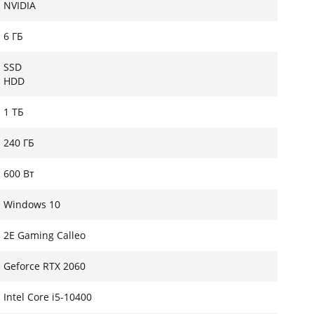
NVIDIA
6 ГБ
ем блока питания имеет 4 120мм вентилятора с
уляцию воздуха, закаленное стекло;
SSD
HDD
1 ТБ
240 ГБ
600 Вт
Windows 10
2E Gaming Calleo
Geforce RTX 2060
Intel Core i5-10400