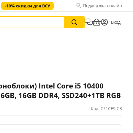
Поддержка онлайн
-10% скидки для ВСУ
Вход
облоки) Intel Core i5 10400
0 6GB, 16GB DDR4, SSD240+1TB RGB
Код: CS1CE9JCB