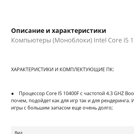
Описание и характеристики
Компьютеры (Моноблоки) Intel Core i5 
ХАРАКТЕРИСТИКИ И КОМПЛЕКТУЮЩИЕ ПК:
● ⠀Процессор Core I5 10400F с частотой 4.3 GHZ Boo
почем, подойдет как для игр так и для рендеринга.
игры с большим запасом еще очень долго;
● ⠀Видеокарта Geforce RTX 2060 6GB Boost тихая и 
● ⠀Материнская плата MSI H410 A-PRO с USB 3.1, подде
Вид