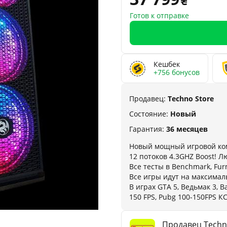
Готов к отправке
Кешбек
+756 бонусов
Продавец:
Techno Store
Состояние:
Новый
Гарантия:
36 месяцев
Новый мощный игровой комп
12 потоков 4.3GHZ Boost! 
Все тесты в Benchmark, Fur
Все игры идут на максимал
В играх GTA 5, Ведьмак 3, B
150 FPS, Pubg 100-150FPS КС
Продавец Techn