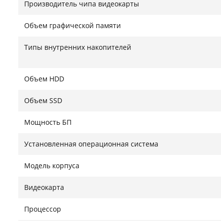
Производитель чипа видеокарты
EMC сертификация;
Объем графической памяти
● ⠀Корпус 2E Gaming Calleo с нижним расположени
RGB подсветкой + пульт управления , отличную цирк
Типы внутренних накопителей
● ⠀Операционная система: Windows 10.
Объем HDD
Объем SSD
Нашли ошибку?
Сообщить
Мощность БП
Установленная операционная система
Модель корпуса
Видеокарта
Процессор