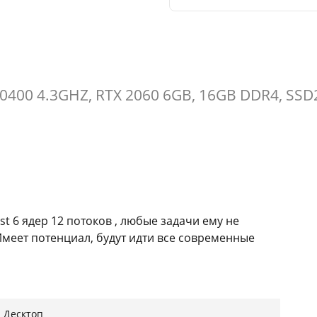
10400 4.3GHZ, RTX 2060 6GB, 16GB DDR4, SS
st 6 ядер 12 потоков , любые задачи ему не
 Имеет потенциал, будут идти все современные
производительная;
ржка процессоров I3, I5, I7, I9 , 64 гб ОЗУ, HD-
Десктоп