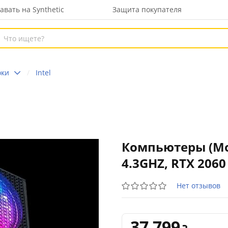
авать на Synthetic
Защита покупателя
оки
Intel
Компьютеры (Мон
4.3GHZ, RTX 206
Нет отзывов
37 799