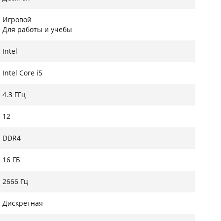
аудиоконденсаторы) эксклюзивный игровой LAN-
ние пропускной способностью;
Игровой
Для работы и учебы
Intel
Intel Core i5
аботает шустро и тихо;
4.3 ГГц
лятор с датчиком, тихий и надежный блок.
12
DDR4
16 ГБ
2666 Гц
Дискретная