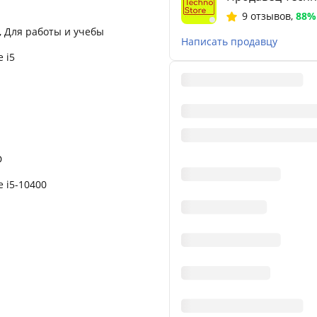
9 отзывов
,
88%
, Для работы и учебы
Написать продавцу
e i5
D
e i5-10400