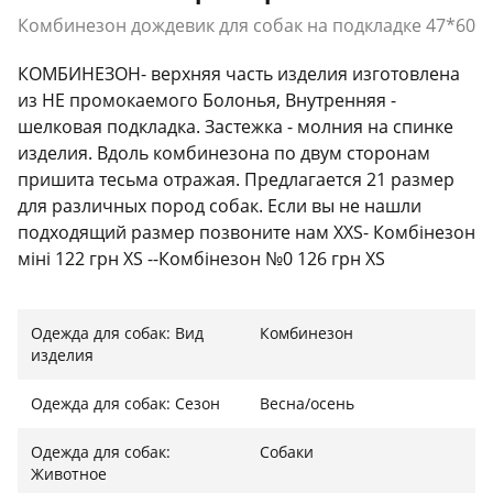
Комбинезон дождевик для собак на подкладке 47*60
КОМБИНЕЗОН- верхняя часть изделия изготовлена
из НЕ промокаемого Болонья, Внутренняя -
шелковая подкладка. Застежка - молния на спинке
изделия. Вдоль комбинезона по двум сторонам
пришита тесьма отражая. Предлагается 21 размер
для различных пород собак. Если вы не нашли
подходящий размер позвоните нам XXS- Комбінезон
міні 122 грн XS --Комбінезон №0 126 грн XS
-Комбінезон той -тер”єр 126 грн M -Комбінезон №1
133 грн L -Комбінезон №2 151 грн XL-Комбінезон №3
Одежда для собак: Вид
Комбинезон
176 грн XXL -Комбінезон №4 198 грн 3XL -
изделия
Комбінезон №5 223 грн 4XL -Комбінезон №6 245 грн
5XL -Комбінезон №7 270 грн 6XL- Комбінезон такса
Одежда для собак: Сезон
Весна/осень
мала 158 грн 7XL - Комбінезон-такса середня 173 грн
Комбінезон-такса 180 грн Комбінезон такса велика
Одежда для собак:
Собаки
191 грн Комбінезон мопс 205 грн Комбінезон
Животное