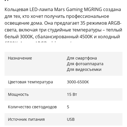
Кольцевая LED-лампа Mars Gaming MGRING создана
для тех, кто хочет получить профессиональное
освещение дома. Она предлагает 35 режимов ARGB-
света, включая три студийные температуры – теплый
белый 3000K, сбалансированный 4500K и холодный
6500K. А пять ARGB-эффектов (статические, радуга,
динамические) обеспечат зрелищную картинку для
стримов, видеозаписей или атмосферы в комнате.
Назначение
Для смартфона
Для фотоаппарата
Для видеосъемки
Профессиональное качество света
Цветовая температура
3000-6500К
Благодаря диаметру 10,2 дюйма, мощному
Мощность
15 Вт
световому потоку 1200 лм и высокой цветопередаче
CRI >90, лампа обеспечивает естественный и мягкий
Количество светодиодов
5
свет для фото и видео. Полупрозрачный
рассеиватель равномерно распределяет свет и
Источник питания
USB
уменьшает нагрузку на глаза, а питание от USB