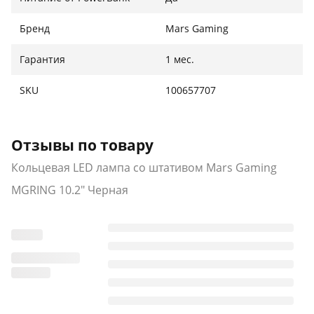
Гибкий держатель-подставка позволяет закрепить
смартфон или веб-камеру в оптимальном
Бренд
Mars Gaming
положении, чтобы получить наилучшее качество
съемки. А локальное управление на кабеле и
Гарантия
1 мес.
радиочастотный пульт обеспечивают быстрый
доступ ко всем режимам, яркости и цвету —
SKU
100657707
управлять лампой удобно как вблизи, так и на
расстоянии.
Отзывы по товару
Кольцевая LED лампа со штативом Mars Gaming
MGRING 10.2" Черная