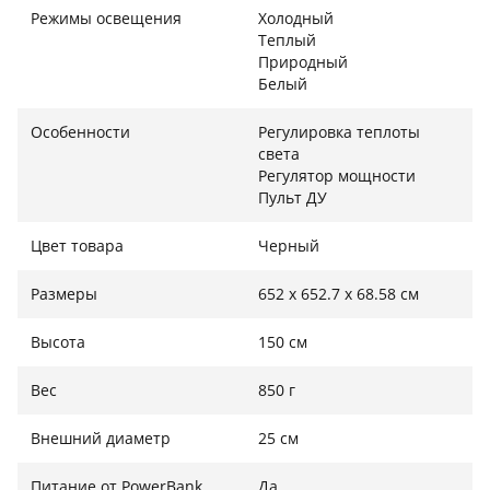
делает MGRING максимально мобильной и удобной
Режимы освещения
Холодный
Теплый
в любых условиях.
Природный
Белый
Профессиональный штатив и полная свобода
Особенности
Регулировка теплоты
света
настроек
Регулятор мощности
Пульт ДУ
Лампа комплектуется прочным алюминиевым
штативом с регулировкой высоты от 65 до 150 см.
Цвет товара
Черный
Головка, вращающаяся на 360°, позволяет
установить лампу под любым углом, а
Размеры
652 x 652.7 x 68.58 см
универсальное настольное место больше не нужно
— штатив работает автономно и не занимает
Высота
150 см
пространства.
Вес
850 г
Внешний диаметр
25 см
Идеальна для смартфона или веб-камеры
Питание от PowerBank
Да