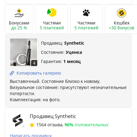
Бонусами
Частями
Частями
Кешбек
до 25 %
5 платежей
5 платежей
+30 бонусов
Продавец:
Synthetic
Состояние:
Уценка
Гарантия:
1 месяц
4
Копировать галерею
Выставочный. Состояние близко к новому.
Визуальное состояние: присутствуют незначительные
потертости.
Комплектация: на фото.
Продавец Synthetic
1564 отзыва
,
96%
положительных
Написать продавцу