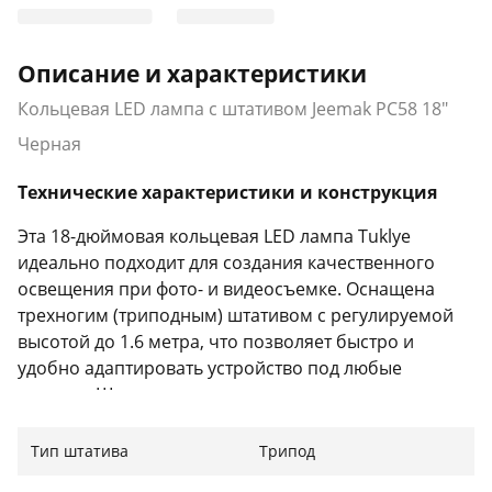
Описание и характеристики
Кольцевая LED лампа с штативом Jeemak PC58 18"
Черная
Технические характеристики и конструкция
Эта 18-дюймовая кольцевая LED лампа Tuklye
идеально подходит для создания качественного
освещения при фото- и видеосъемке. Оснащена
трехногим (триподным) штативом с регулируемой
высотой до 1.6 метра, что позволяет быстро и
удобно адаптировать устройство под любые
условия. Штатив выполнен из алюминия,
обеспечивая легкость и прочность конструкции.
Напольная установка и шаровая голова позволяют
Тип штатива
Трипод
легко корректировать положение лампы для