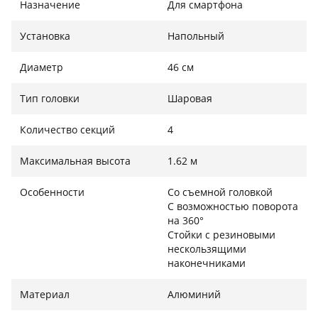
достижения нужного угла освещения.
Назначение
Для смартфона
Установка
Напольный
Световые режимы и возможности управления
Диаметр
46 см
Кольцевая лампа оснащена 3 режимами света
Тип головки
Шаровая
(теплый 2700K, нейтральный и холодный до 5500K) и
11 уровнями яркости, что предоставляет широкие
Количество секций
4
возможности для точной настройки освещения под
различные типы съемки — от макросъемки до
Максимальная высота
1.62 м
портретов и видеоблогов. Светодиодное освещение
обеспечивает равномерный, мягкий свет без теней
Особенности
Со съемной головкой
С возможностью поворота
и бликов, что делает его идеальным для визажистов,
на 360°
косметологов, блогеров и фотографов.
Стойки с резиновыми
нескользящими
наконечниками
Комфорт и универсальность использования
Материал
Алюминий
Возможность вращения держателя телефона на 360°