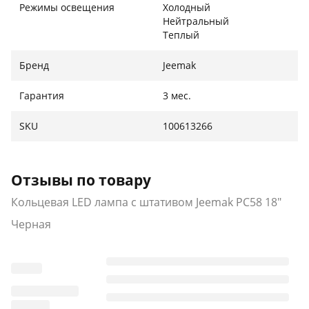
Режимы освещения
Холодный
делают использование лампы максимально
Нейтральный
удобным. Подзарядка лампы осуществляется через
Теплый
USB-кабель, что дает свободу подключения к
портативным источникам питания.
Бренд
Jeemak
Гарантия
3 мес.
SKU
100613266
Отзывы по товару
Кольцевая LED лампа с штативом Jeemak PC58 18"
Черная