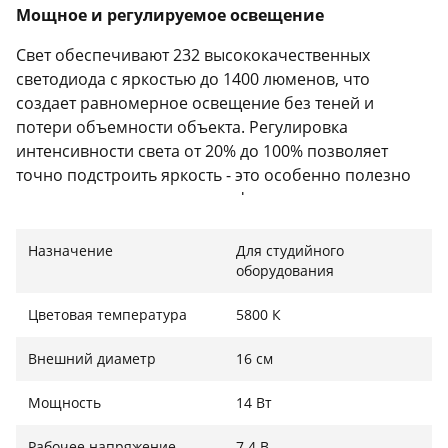
Мощное и регулируемое освещение
Свет обеспечивают 232 высококачественных
светодиода с яркостью до 1400 люменов, что
создает равномерное освещение без теней и
потери объемности объекта. Регулировка
интенсивности света от 20% до 100% позволяет
точно подстроить яркость - это особенно полезно
для макросъемки, когда диафрагма максимально
открыта.
Назначение
Для студийного
оборудования
Удобство и универсальность в использовании
Цветовая температура
5800 К
Компактный размер и умеренный вес почти не
Внешний диаметр
16 см
влияют на удобство работы с камерой. Семь
сменных кольцевых адаптеров позволяют
Мощность
14 Вт
использовать устройство с различными
объективами. В комплект также входит
Рабочее напряжение
7.4 В