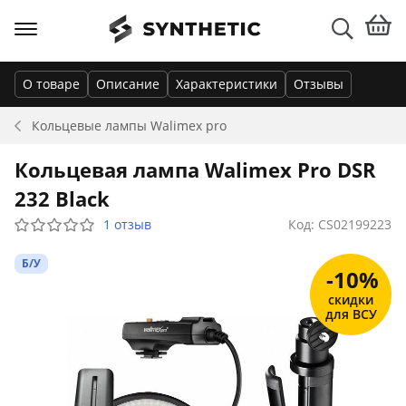
О товаре
Описание
Характеристики
Отзывы
Кольцевые лампы
Walimex pro
Кольцевая лампа Walimex Pro DSR
232 Black
1 отзыв
Код: CS02199223
Б/У
-10%
скидки
для ВСУ