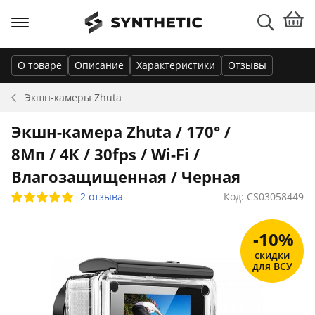
О товаре
Описание
Характеристики
Отзывы
Экшн-камеры
Zhuta
Экшн-камера Zhuta / 170° /
8Мп / 4К / 30fps / Wi-Fi /
Влагозащищенная / Черная
2 отзыва
Код: CS03058449
-10%
скидки
для ВСУ