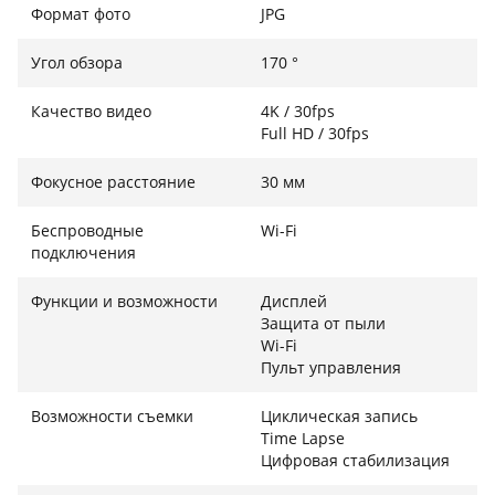
Формат фото
JPG
Угол обзора
170 °
Wi-Fi-соединение для удобного управления
Качество видео
4K / 30fps
Встроенный модуль Wi-Fi позволяет соединить
Full HD / 30fps
камеру с мобильным телефоном или планшетом
через специальное приложение. Вы можете
Фокусное расстояние
30 мм
дистанционно управлять съемкой, просматривать
видео в режиме реального времени, сохранять и
Беспроводные
Wi-Fi
редактировать контент без необходимости в
подключения
подключении к компьютеру. Это особенно удобно
во время путешествий, когда нужно быстро
Функции и возможности
Дисплей
Защита от пыли
поделиться впечатлениями в социальных сетях или
Wi-Fi
просмотреть кадры на большом экране.
Пульт управления
Возможности съемки
Циклическая запись
Time Lapse
Защита в любых условиях
Цифровая стабилизация
Корпус Zhuta изготовлен из ударопрочных