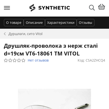
О товаре
Описание
Характеристики
Отзывы
Дуршлаги, сито
Vitol
Друшляк-проволока з нерж сталі
d=19см VT6-18061 ТМ VITOL
Нет отзывов
Код: CSA2ZHCQ4