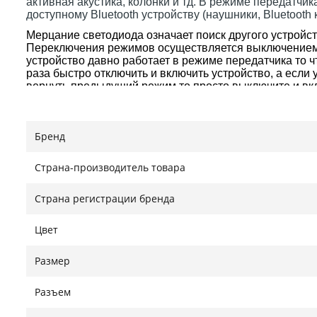
активная акустика, колонки и тд. В режиме передатчи
доступному Bluetooth устройству (наушники, Bluetooth 
Мерцание светодиода означает поиск другого устройст
Переключения режимов осуществляется выключением
устройство давно работает в режиме передатчика то 
раза быстро отключить и включить устройство, а если
вернуть предыдущий режим то просто выключите и вк
Технические характеристики:
Технологии: BT5.0, A2DP, AVRCP (только в режиме п
Бренд
Рабочий диапазон: до 10 м (без каких-либо блокирующ
Имя сопряжения (режим приемника): KN320
Режим передатчика: горит красный светодиод
Страна-производитель товара
Режим приемника: горит синий светодиод
Размеры: 32 мм * 17 мм * 8,5 мм
Страна регистрации бренда
Комплект:
- Bluetooth 5.0
Цвет
- 3,5 мм Кабель Aux
- Руководство пользователя на английском
Размер
Нашли ошибку?
Сообщить
Разъем