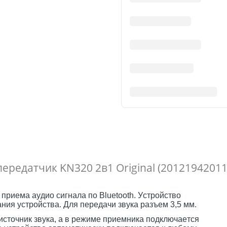
передатчик KN320 2в1 Original (20121942011
 приема аудио сигнала по Bluetooth. Устройство
ия устройства. Для передачи звука разъем 3,5 мм.
источник звука, а в режиме приемника подключается